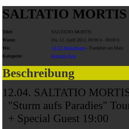
SALTATIO MORTIS
Titel:
SALTATIO MORTIS
Wann:
Do, 12. April 2012
,
00:00 h
-
00:00 h
Wo:
ALTE Batschkapp
- Frankfurt am Main
Kategorie:
Konzert-Tour
Beschreibung
12.04. SALTATIO MORTI
"Sturm aufs Paradies" Tou
+ Special Guest 19:00