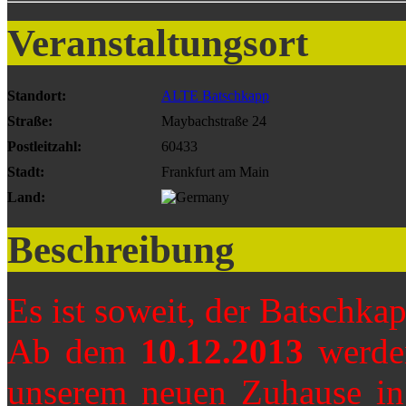
Veranstaltungsort
Standort:
ALTE Batschkapp
Straße:
Maybachstraße 24
Postleitzahl:
60433
Stadt:
Frankfurt am Main
Land:
Beschreibung
Es ist soweit, der Batschka
Ab dem
10.12.2013
werden
unserem neuen Zuhause in 