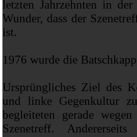
letzten Jahrzehnten in de
Wunder, dass der Szenetref
ist.
1976 wurde die Batschkapp a
Ursprüngliches Ziel des K
und linke Gegenkultur zu
begleiteten gerade wegen
Szenetreff. Andererseits