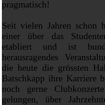
pragmatisch!
Seit vielen Jahren schon h
einer über das Studente
etabliert und ist bun
herausragendes Veranstalt
die heute die grössten Ha
Batschkapp ihre Karriere 
noch gerne Clubkonzert
gelungen, über Jahrzehn