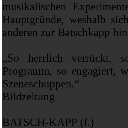
musikalischen Experimente
Hauptgründe, weshalb sich
anderen zur Batschkapp hin
„So herrlich verrückt, s
Programm, so engagiert, w
Szeneschuppen.“
Bildzeitung
BATSCH-KAPP (f.)