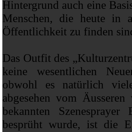
Hintergrund auch eine Basi
Menschen, die heute in a
Öffentlichkeit zu finden sin
Das Outfit des „Kulturzentr
keine wesentlichen Neu
obwohl es natürlich viel
abgesehen vom Äusseren 
bekannten Szenesprayer
besprüht wurde, ist die E