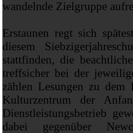
wandelnde Zielgruppe aufrec
Erstaunen regt sich spätes
diesem Siebzigerjahresc
stattfinden, die beachtlic
treffsicher bei der jewei
zählen Lesungen zu dem
Kulturzentrum der Anfang
Dienstleistungsbetrieb ge
dabei gegenüber New