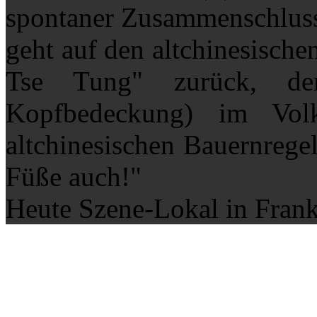
spontaner Zusammenschlu
geht auf den altchinesisch
Tse Tung" zurück, de
Kopfbedeckung) im Vo
altchinesischen Bauernregel
Füße auch!"
Heute Szene-Lokal in Fran