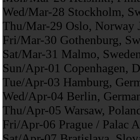
Wed/Mar-28 Stockholm, S
Thu/Mar-29 Oslo, Norway
Fri/Mar-30 Gothenburg, S
Sat/Mar-31 Malmo, Swed
Sun/Apr-01 Copenhagen, D
Tue/Apr-03 Hamburg, Ger
Wed/Apr-04 Berlin, Germa
Thu/Apr-05 Warsaw, Pola
Fri/Apr-06 Prague / Palac A
Sat/Apr-07 Bratislava, Slo