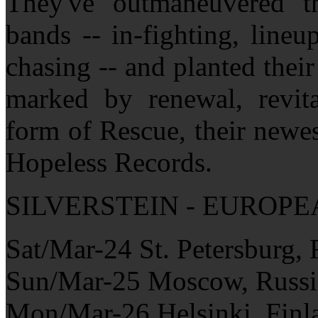
They've outmaneuvered th
bands -- in-fighting, lineu
chasing -- and planted their
marked by renewal, revita
form of Rescue, their newe
Hopeless Records.
SILVERSTEIN - EUROPE
Sat/Mar-24 St. Petersburg
Sun/Mar-25 Moscow, Russi
Mon/Mar-26 Helsinki, Fin