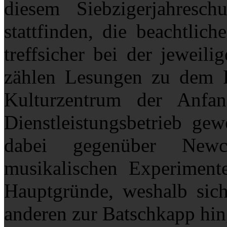
diesem Siebzigerjahresc
stattfinden, die beachtlic
treffsicher bei der jewei
zählen Lesungen zu dem
Kulturzentrum der Anfang
Dienstleistungsbetrieb ge
dabei gegenüber New
musikalischen Experimente
Hauptgründe, weshalb sich
anderen zur Batschkapp hin