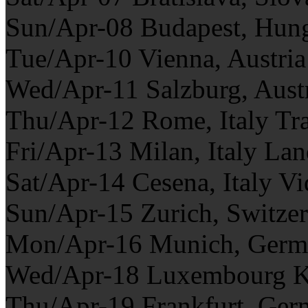
Sun/Apr-08 Budapest, Hun
Tue/Apr-10 Vienna, Austri
Wed/Apr-11 Salzburg, Aus
Thu/Apr-12 Rome, Italy Tr
Fri/Apr-13 Milan, Italy La
Sat/Apr-14 Cesena, Italy V
Sun/Apr-15 Zurich, Switze
Mon/Apr-16 Munich, Ger
Wed/Apr-18 Luxembourg K
Thu/Apr-19 Frankfurt, Ge