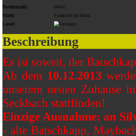
Postleitzahl:
60433
Stadt:
Frankfurt am Main
Land:
Beschreibung
Es ist soweit, der Batschka
Ab dem
10.12.2013
werden
unserem neuen Zuhause in 
Seckbach stattfinden!
Einzige Ausnahme: an Silv
- alte Batschkapp, Maybac