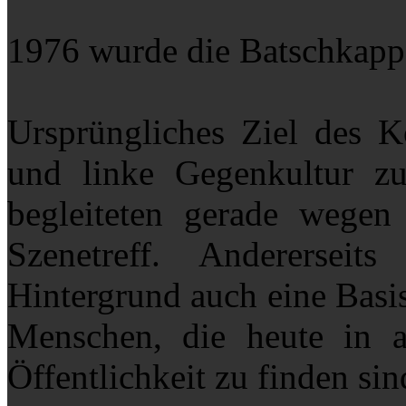
1976 wurde die Batschkapp a
Ursprüngliches Ziel des K
und linke Gegenkultur zu
begleiteten gerade wegen
Szenetreff. Andererseits
Hintergrund auch eine Basi
Menschen, die heute in a
Öffentlichkeit zu finden sin