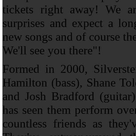
tickets right away! We a
surprises and expect a long
new songs and of course the
We'll see you there"!
Formed in 2000, Silverstei
Hamilton (bass), Shane Tol
and Josh Bradford (guitar)
has seen them perform ove
countless friends as they