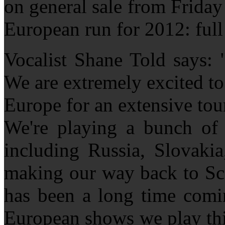
on general sale from Friday 
European run for 2012: full
Vocalist Shane Told says: 
We are extremely excited t
Europe for an extensive to
We're playing a bunch of 
including Russia, Slovakia
making our way back to Sca
has been a long time comin
European shows we play thi