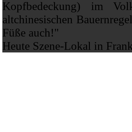
Kopfbedeckung) im Vo
altchinesischen Bauernregel
Füße auch!"
Heute Szene-Lokal in Fran