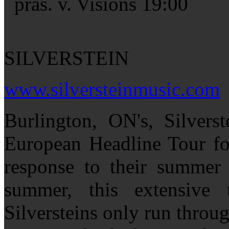
präs. v. Visions 19:00
SILVERSTEIN
www.silversteinmusic.com
Burlington, ON's, Silvers
European Headline Tour fo
response to their summer f
summer, this extensive
Silversteins only run throug