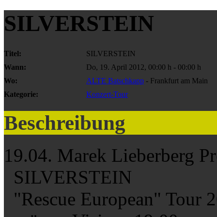
SILVERSTEIN
Titel:
SILVERSTEIN
Wann:
Do, 19. April 2012
,
00:00 h
-
00:00 h
Wo:
ALTE Batschkapp
- Frankfurt am Main
Kategorie:
Konzert-Tour
Beschreibung
19.04. Marek Lieberberg Pr
SILVERSTEIN
"Rescue European" Tour 