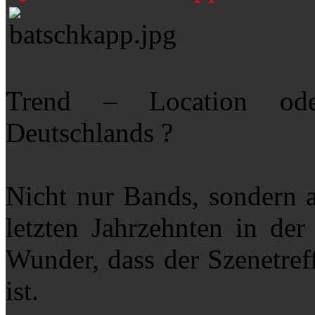
Trend – Location ode
Deutschlands ?
Nicht nur Bands, sondern 
letzten Jahrzehnten in de
Wunder, dass der Szenetref
ist.