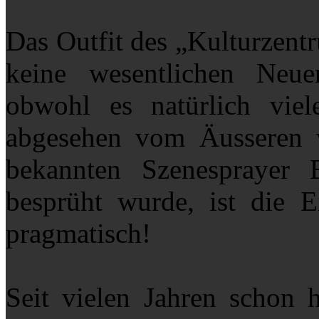
Das Outfit des „Kulturzentr
keine wesentlichen Neu
obwohl es natürlich viel
abgesehen vom Äusseren 
bekannten Szenesprayer
besprüht wurde, ist die E
pragmatisch!
Seit vielen Jahren schon h