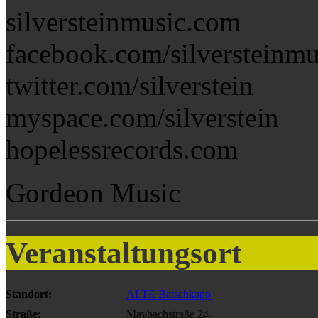
silversteinmusic.com
facebook.com/silversteinmu
twitter.com/silverstein
myspace.com/silverstein
hopelessrecords.com
Gordeon Music
Veranstaltungsort
Standort:
ALTE Batschkapp
Straße:
Maybachstraße 24