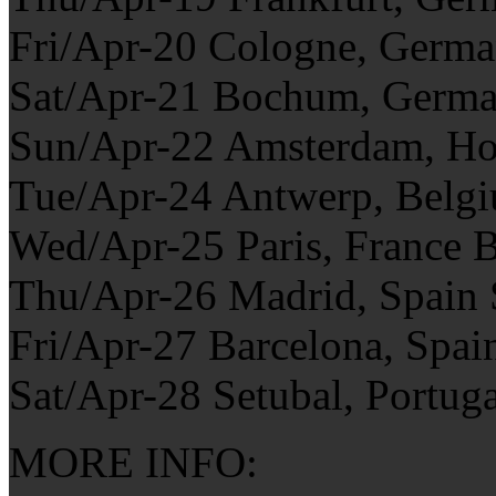
Fri/Apr-20 Cologne, Germ
Sat/Apr-21 Bochum, Germ
Sun/Apr-22 Amsterdam, H
Tue/Apr-24 Antwerp, Belg
Wed/Apr-25 Paris, France 
Thu/Apr-26 Madrid, Spain 
Fri/Apr-27 Barcelona, Spai
Sat/Apr-28 Setubal, Portug
MORE INFO: