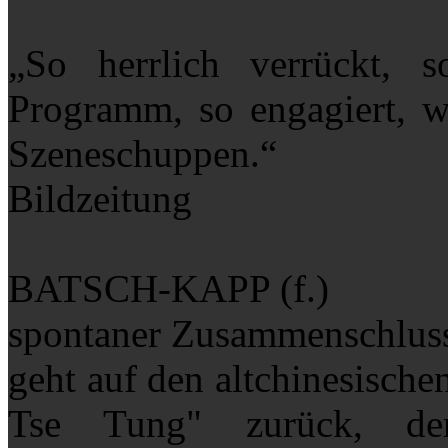
„So herrlich verrückt, s
Programm, so engagiert, w
Szeneschuppen.“
Bildzeitung
BATSCH-KAPP (f.)
spontaner Zusammenschlu
geht auf den altchinesisch
Tse Tung" zurück, de