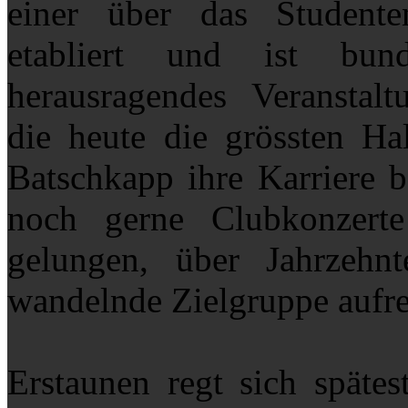
einer über das Studente
etabliert und ist bun
herausragendes Veranstalt
die heute die grössten Ha
Batschkapp ihre Karriere 
noch gerne Clubkonzert
gelungen, über Jahrzehn
wandelnde Zielgruppe aufrec
Erstaunen regt sich spätes