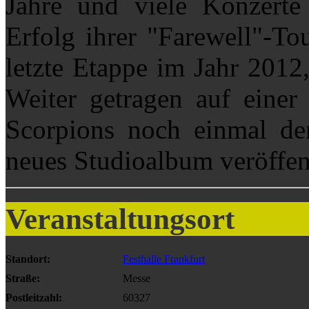
Jahre und viele Konzerte 
Erfolg ihrer "Farewell"-To
letzte Etappe im Jahr 2012,
Weiter getragen auf einer
Scorpions noch einmal de
neues Studioalbum veröffen
Veranstaltungsort
Standort:
Festhalle Frankfurt
Straße:
Messe
Postleitzahl:
60327