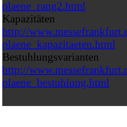
plaene_rang2.html
Kapazitäten
http://www.messefrankfurt.
plaene_kapazitaeten.html
Bestuhlungsvarianten
http://www.messefrankfurt.
plaene_bestuhlung.html