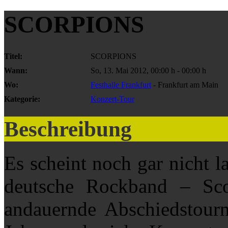
SCORPIONS
Titel:
SCORPIONS
Wann:
So, 13. Mai 2012
,
00:00 h
-
00:00 h
Wo:
Festhalle Frankfurt
- Frankfurt am Main
Kategorie:
Konzert-Tour
Beschreibung
Es scheint noch gar nicht la
deutsche Rockband – Sco
andauernde Abschiedstourn