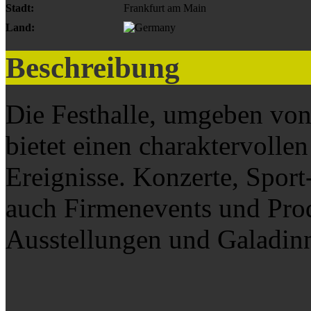
Stadt:
Frankfurt am Main
Land:
Beschreibung
Die Festhalle, umgeben von
bietet einen charaktervollen
Ereignisse. Konzerte, Sport
auch Firmenevents und Pro
Ausstellungen und Galadinn