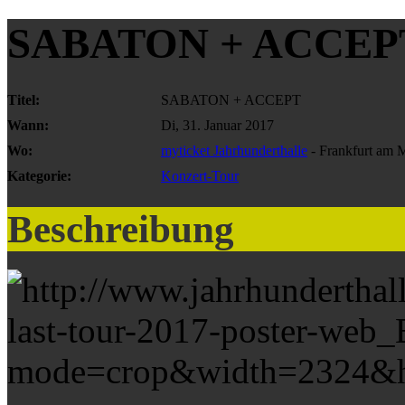
SABATON + ACCEP
Titel:
SABATON + ACCEPT
Wann:
Di, 31. Januar 2017
Wo:
myticket Jahrhunderthalle
- Frankfurt am 
Kategorie:
Konzert-Tour
Beschreibung