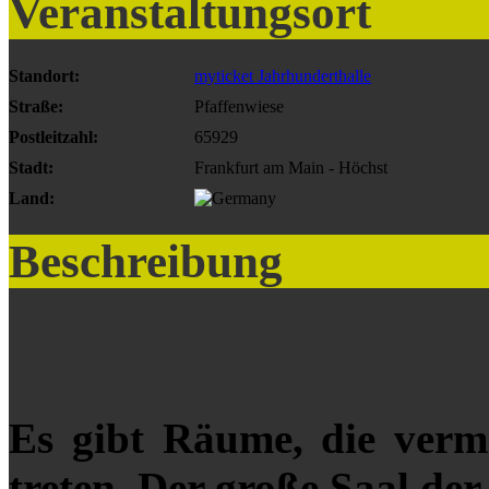
Veranstaltungsort
Standort:
myticket Jahrhunderthalle
Straße:
Pfaffenwiese
Postleitzahl:
65929
Stadt:
Frankfurt am Main - Höchst
Land:
Beschreibung
Es gibt Räume, die vermi
treten. Der große Saal de