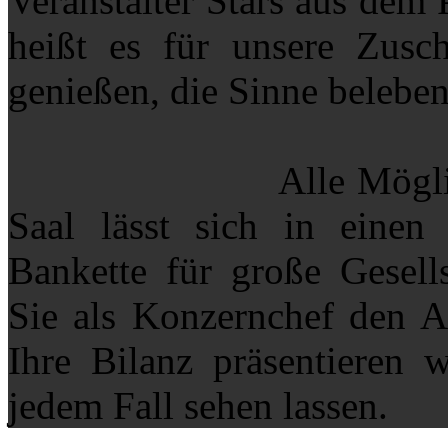
Veranstalter Stars aus dem 
heißt es für unsere Zusc
genießen, die Sinne beleben
Alle Möglichkeiten 
Saal lässt sich in einen
Bankette für große Gesel
Sie als Konzernchef den Ak
Ihre Bilanz präsentieren 
jedem Fall sehen lassen.