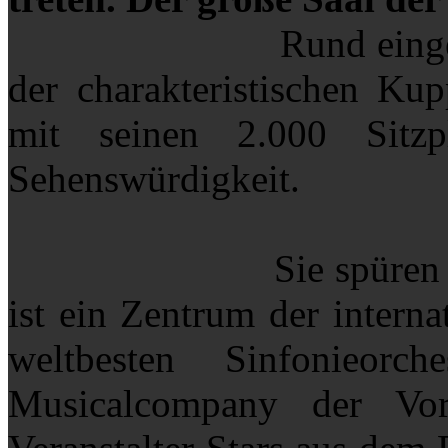
Rund eingefasst in
der charakteristischen Kup
mit seinen 2.000 Sitzp
Sehenswürdigkeit.
Sie spüren es gleic
ist ein Zentrum der interna
weltbesten Sinfonieor
Musicalcompany der Vo