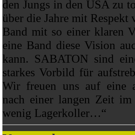
den Jungs in den USA zu to
über die Jahre mit Respekt 
Band mit so einer klaren Vi
eine Band diese Vision auc
kann. SABATON sind eine
starkes Vorbild für aufstr
Wir freuen uns auf eine 
nach einer langen Zeit im 
wenig Lagerkoller…“