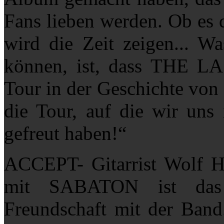
Fans lieben werden. Ob es 
wird die Zeit zeigen... Wa
können, ist, dass THE L
Tour in der Geschichte vo
die Tour, auf die wir uns 
gefreut haben!“
ACCEPT- Gitarrist Wolf H
mit SABATON ist das 
Freundschaft mit der Band