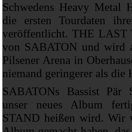
Schwedens Heavy Metal 
die ersten Tourdaten ih
veröffentlicht. THE LAST 
von SABATON und wird am
Pilsener Arena in Oberhause
niemand geringerer als di
SABATONs Bassist Pär S
unser neues Album fert
STAND heißen wird. Wir wi
Album gemacht haben, das