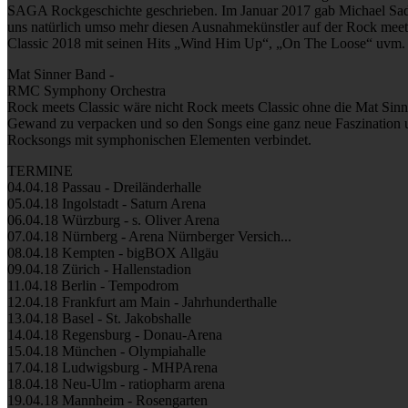
SAGA Rockgeschichte geschrieben. Im Januar 2017 gab Michael Sadle
uns natürlich umso mehr diesen Ausnahmekünstler auf der Rock meets C
Classic 2018 mit seinen Hits „Wind Him Up“, „On The Loose“ uvm. u
Mat Sinner Band -
RMC Symphony Orchestra
Rock meets Classic wäre nicht Rock meets Classic ohne die Mat Sinn
Gewand zu verpacken und so den Songs eine ganz neue Faszination un
Rocksongs mit symphonischen Elementen verbindet.
TERMINE
04.04.18 Passau - Dreiländerhalle
05.04.18 Ingolstadt - Saturn Arena
06.04.18 Würzburg - s. Oliver Arena
07.04.18 Nürnberg - Arena Nürnberger Versich...
08.04.18 Kempten - bigBOX Allgäu
09.04.18 Zürich - Hallenstadion
11.04.18 Berlin - Tempodrom
12.04.18 Frankfurt am Main - Jahrhunderthalle
13.04.18 Basel - St. Jakobshalle
14.04.18 Regensburg - Donau-Arena
15.04.18 München - Olympiahalle
17.04.18 Ludwigsburg - MHPArena
18.04.18 Neu-Ulm - ratiopharm arena
19.04.18 Mannheim - Rosengarten