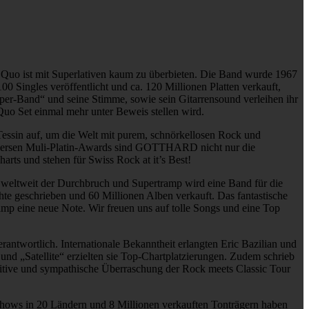
 Quo ist mit Superlativen kaum zu überbieten. Die Band wurde 1967
0 Singles veröffentlicht und ca. 120 Millionen Platten verkauft,
per-Band“ und seine Stimme, sowie sein Gitarrensound verleihen ihr
Quo Set einmal mehr unter Beweis stellen wird.
in auf, um die Welt mit purem, schnörkellosen Rock und
 diversen Muli-Platin-Awards sind GOTTHARD nicht nur die
rts und stehen für Swiss Rock at it’s Best!
eltweit der Durchbruch und Supertramp wird eine Band für die
hte geschrieben und 60 Millionen Alben verkauft. Das fantastische
amp eine neue Note. Wir freuen uns auf tolle Songs und eine Top
twortlich. Internationale Bekanntheit erlangten Eric Bazilian und
und „Satellite“ erzielten sie Top-Chartplatzierungen. Zudem schrieb
ositive und sympathische Überraschung der Rock meets Classic Tour
hows in 20 Ländern und 8 Millionen verkauften Tonträgern haben