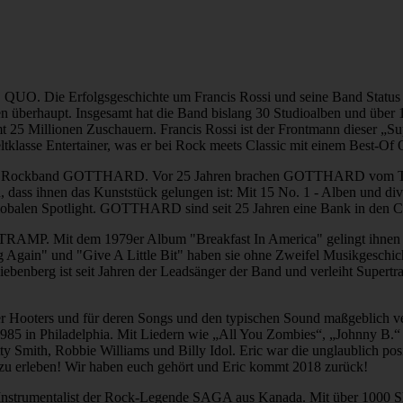
 QUO. Die Erfolgsgeschichte um Francis Rossi und seine Band Status
n überhaupt. Insgesamt hat die Band bislang 30 Studioalben und über 10
 25 Millionen Zuschauern. Francis Rossi ist der Frontmann dieser „Su
ltklasse Entertainer, was er bei Rock meets Classic mit einem Best-Of 
izer Rockband GOTTHARD. Vor 25 Jahren brachen GOTTHARD vom Tess
en, dass ihnen das Kunststück gelungen ist: Mit 15 No. 1 - Alben und
lobalen Spotlight. GOTTHARD sind seit 25 Jahren eine Bank in den Cha
RAMP. Mit dem 1979er Album "Breakfast In America" gelingt ihnen w
ng Again" und "Give A Little Bit" haben sie ohne Zweifel Musikgeschic
ebenberg ist seit Jahren der Leadsänger der Band und verleiht Supertr
Hooters und für deren Songs und den typischen Sound maßgeblich veran
1985 in Philadelphia. Mit Liedern wie „All You Zombies“, „Johnny B.“ 
atty Smith, Robbie Williams und Billy Idol. Eric war die unglaublich p
zu erleben! Wir haben euch gehört und Eric kommt 2018 zurück!
-Instrumentalist der Rock-Legende SAGA aus Kanada. Mit über 1000 S