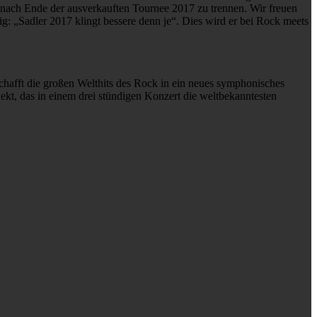
nach Ende der ausverkauften Tournee 2017 zu trennen. Wir freuen
g: „Sadler 2017 klingt bessere denn je“. Dies wird er bei Rock meets
hafft die großen Welthits des Rock in ein neues symphonisches
kt, das in einem drei stündigen Konzert die weltbekanntesten