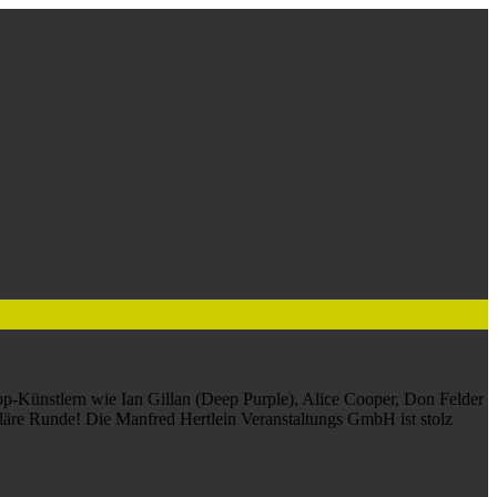
Top-Künstlern wie Ian Gillan (Deep Purple), Alice Cooper, Don Felder
uläre Runde! Die Manfred Hertlein Veranstaltungs GmbH ist stolz