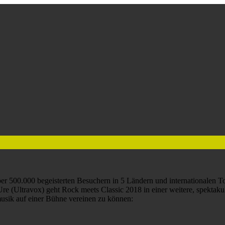
über 500.000 begeisterten Besuchern in 5 Ländern und internationalen 
re (Ultravox) geht Rock meets Classic 2018 in einer weitere, spektak
usik auf einer Bühne vereinen zu können: