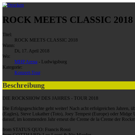
ROCK MEETS CLASSIC 2018
Titel:
ROCK MEETS CLASSIC 2018
Wann:
Di, 17. April 2018
Wo:
MHP Arena
- Ludwigsburg
Kategorie:
Konzert-Tour
Beschreibung
DIE ROCKSHOW DES JAHRES - TOUR 2018
Die Erfolgsgeschichte geht weiter! Nach acht erfolgreichen Jahren, 
(Eagles), Steve Lukather (Toto), Joey Tempest (Europe) oder Midge U
darauf, im kommenden Jahr erneut die Creme de la Creme der Rockm
from STATUS QUO: Francis Rossi
from GOTTHARD: Leo Leoni & Nic Maeder