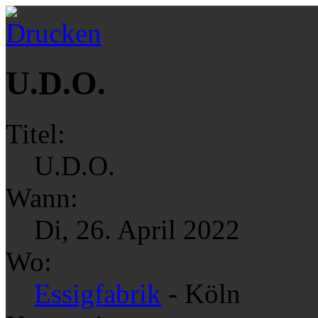
U.D.O.
Titel:
U.D.O.
Wann:
Di, 26. April 2022
Wo:
Essigfabrik
- Köln