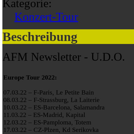
Kategorie:
Konzert-Tour
Beschreibung
AFM Newsletter - U.D.O.
Europe Tour 2022:
07.03.22 – F-Paris, Le Petite Bain
08.03.22 – F-Strassburg, La Laiterie
10.03.22 – ES-Barcelona, Salamandra
11.03.22 – ES-Madrid, Kapital
12.03.22 – ES-Pamploma, Totem
17.03.22 – CZ-Plzen, Kd Serikovka