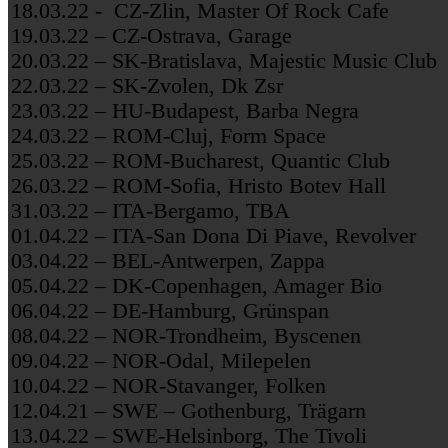
18.03.22 - CZ-Zlin, Master Of Rock Cafe
19.03.22 – CZ-Ostrava, Garage
20.03.22 – SK-Bratislava, Majestic Music Club
22.03.22 – SK-Zvolen, Dk Zsr
23.03.22 – HU-Budapest, Barba Negra
24.03.22 – ROM-Cluj, Form Space
25.03.22 – ROM-Bucharest, Quantic Club
26.03.22 – ROM-Sofia, Hristo Botev Hall
31.03.22 – ITA-Bergamo, TBA
01.04.22 – ITA-San Dona Di Piave, Revolver
03.04.22 – BEL-Antwerpen, Zappa
05.04.22 – DK-Copenhagen, Amager Bio
06.04.22 – DE-Hamburg, Grünspan
08.04.22 – NOR-Trondheim, Byscenen
09.04.22 – NOR-Odal, Milepelen
10.04.22 – NOR-Stavanger, Folken
12.04.21 – SWE – Gothenburg, Trägarn
13.04.22 – SWE-Helsinborg, The Tivoli