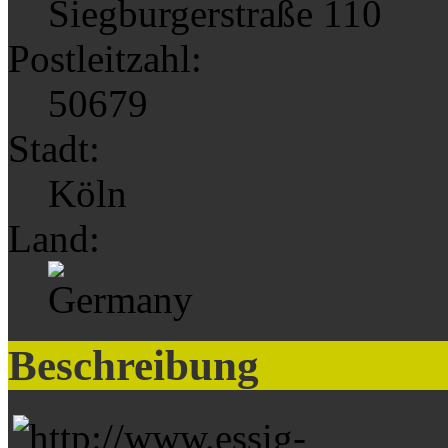
Siegburgerstraße 110
Postleitzahl:
50679
Stadt:
Köln
Land:
Beschreibung