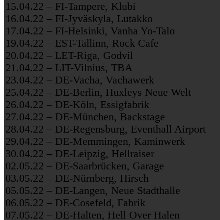
15.04.22 – FI-Tampere, Klubi
16.04.22 – FI-Jyväskyla, Lutakko
17.04.22 – FI-Helsinki, Vanha Yo-Talo
19.04.22 – EST-Tallinn, Rock Cafe
20.04.22 – LET-Riga, Godvil
21.04.22 – LIT-Vilnius, TBA
23.04.22 – DE-Vacha, Vachawerk
25.04.22 – DE-Berlin, Huxleys Neue Welt
26.04.22 – DE-Köln, Essigfabrik
27.04.22 – DE-München, Backstage
28.04.22 – DE-Regensburg, Eventhall Airport
29.04.22 – DE-Memmingen, Kaminwerk
30.04.22 – DE-Leipzig, Hellraiser
02.05.22 – DE-Saarbrücken, Garage
03.05.22 – DE-Nürnberg, Hirsch
05.05.22 – DE-Langen, Neue Stadthalle
06.05.22 – DE-Cosefeld, Fabrik
07.05.22 – DE-Halten, Hell Over Halen