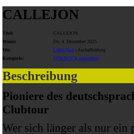
CALLEJON
Titel:
CALLEJON
Wann:
Do, 4. Dezember 2025
Wo:
Colos-Saal
- Aschaffenburg
Kategorie:
FFM-ROCK präsentiert
Beschreibung
Pioniere des deutschsprac
Clubtour
Wer sich länger als nur ein