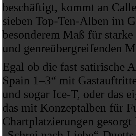
beschäftigt, kommt an Calle
sieben Top-Ten-Alben im Ge
besonderem Maß für starke V
und genreübergreifenden Mu
Egal ob die fast satirische
Spain 1–3“ mit Gastauftritt
und sogar Ice-T, oder das e
das mit Konzeptalben für F
Chartplatzierungen gesorgt 
„Schrei nach Liebe“-Duetts 