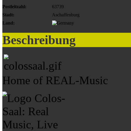
Postleitzahl:
63739
Stadt:
Aschaffenburg
Land:
Beschreibung
Home of REAL-Music