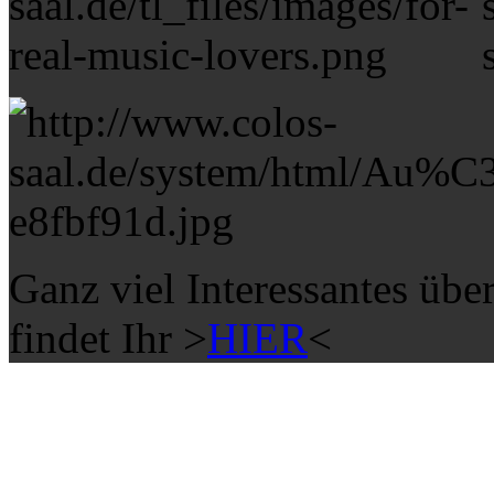
Ganz viel Interessantes übe
findet Ihr >
HIER
<