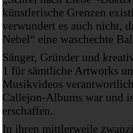
künstlerische Grenzen existi
verwundert es auch nicht, d
Nebel“ eine waschechte Ball
Sänger, Gründer und kreativ
1 für sämtliche Artworks un
Musikvideos verantwortlich.
Callejon-Albums war und is
erschaffen.
In ihren mittlerweile zwan