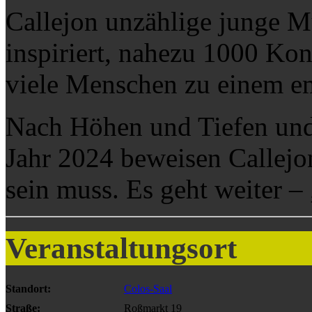
Callejon unzählige junge 
inspiriert, nahezu 1000 Kon
viele Menschen zu einem e
Nach Höhen und Tiefen un
Jahr 2024 beweisen Callejo
sein muss. Es geht weiter –
Veranstaltungsort
Standort:
Colos-Saal
Straße:
Roßmarkt 19