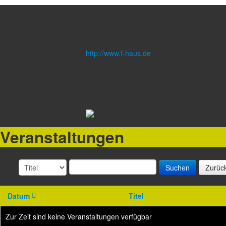
F-Haus
Titel:
F-Haus
Webseite:
http://www.f-haus.de
Straße:
Johannisplatz 14
Postleitzahl:
07743
Stadt:
Jena
Land:
Veranstaltungen
Filter
Suchen
Zurüc
Datum
Titel
Zur Zeit sind keine Veranstaltungen verfügbar