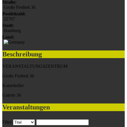
Straße:
Große Freiheit 36
Postleitzahl:
22767
Stadt:
Hamburg
Land:
Beschreibung
VERANSTALTUNGSZENTRUM
Große Freiheit 36
Kaiserkeller
Galerie 36
Veranstaltungen
Filter