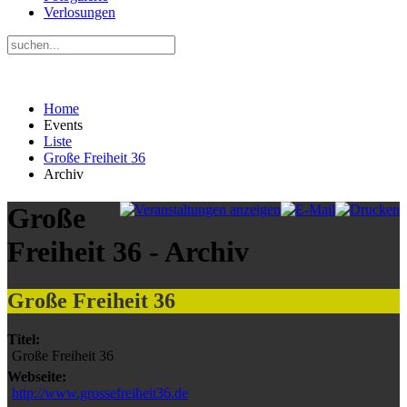
Verlosungen
Home
Events
Liste
Große Freiheit 36
Archiv
Große
Freiheit 36 - Archiv
Große Freiheit 36
Titel:
Große Freiheit 36
Webseite:
http://www.grossefreiheit36.de