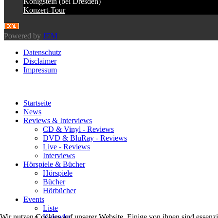
Königstein (bei Dresden)
Konzert-Tour
Powered by
JEM
Datenschutz
Disclaimer
Impressum
Startseite
News
Reviews & Interviews
CD & Vinyl - Reviews
DVD & BluRay - Reviews
Live - Reviews
Interviews
Hörspiele & Bücher
Hörspiele
Bücher
Hörbücher
Events
Liste
Wir nutzen Cookies auf unserer Website. Einige von ihnen sind essenzi
Kalender