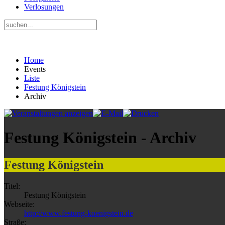
Verlosungen
Home
Events
Liste
Festung Königstein
Archiv
Festung Königstein - Archiv
Festung Königstein
Titel:
Festung Königstein
Webseite:
http://www.festung-koenigstein.de
Straße: