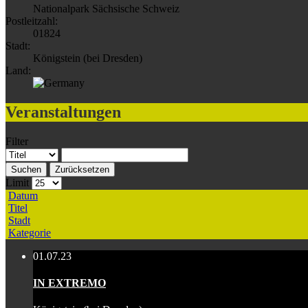
Nationalpark Sächsische Schweiz
Postleitzahl:
01824
Stadt:
Königstein (bei Dresden)
Land:
Veranstaltungen
Filter
Suchen
Zurücksetzen
Limit
Datum
Titel
Stadt
Kategorie
01.07.23
IN EXTREMO