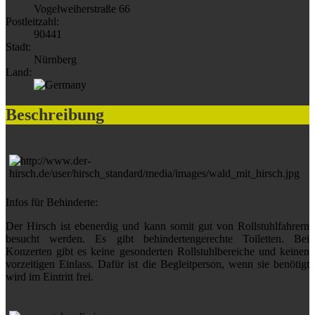
Vogelweiherstraße 66
Postleitzahl:
90441
Stadt:
Nürnberg
Land:
Beschreibung
Infos für Behinderte:
Der Hirsch ist ebenerdig und kann somit gut von Rollstuhlfahrern
besucht werden. Es gibt behindertengerechte Toiletten. Bei
Konzerten gibt es keine gesonderten Rollstuhlbereiche und keinen
vorzeitigen Einlass. Dafür ist die Begleitperson, wenn sie benötigt
wird im Eintritt frei.