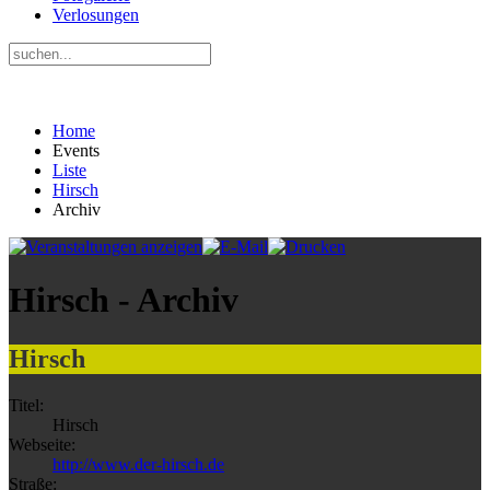
Verlosungen
Home
Events
Liste
Hirsch
Archiv
Hirsch - Archiv
Hirsch
Titel:
Hirsch
Webseite:
http://www.der-hirsch.de
Straße: