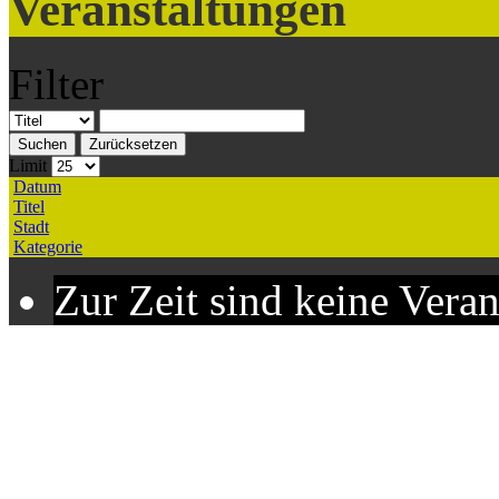
Veranstaltungen
Filter
Suchen
Zurücksetzen
Limit
Datum
Titel
Stadt
Kategorie
Zur Zeit sind keine Vera