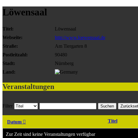
Löwensaal
Titel:
Löwensaal
Webseite:
http://www.loewensaal.de
Straße:
Am Tiergarten 8
Postleitzahl:
90480
Stadt:
Nürnberg
Land:
Veranstaltungen
Filter
Suchen
Zurückse
Titel
Datum
Zur Zeit sind keine Veranstaltungen verfügbar