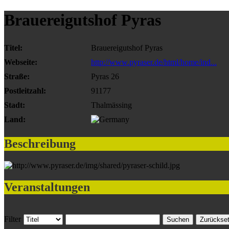
Brauereigutshof Pyras
Titel:
Brauereigutshof Pyras
Webseite:
http://www.pyraser.de/html/home/ind...
Straße:
Pyras 26
Postleitzahl:
91177
Stadt:
Thalmässing
Land:
Beschreibung
Veranstaltungen
Filter
Suchen
Zurückse