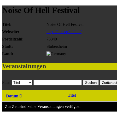
Noise Of Hell Festival
Titel:
Noise Of Hell Festival
Webseite:
https://noiseofhell.de/
Postleitzahl:
73340
Stadt:
Stubersheim
Land:
Veranstaltungen
Filter
Suchen
Zurückse
Titel
Datum
Zur Zeit sind keine Veranstaltungen verfügbar