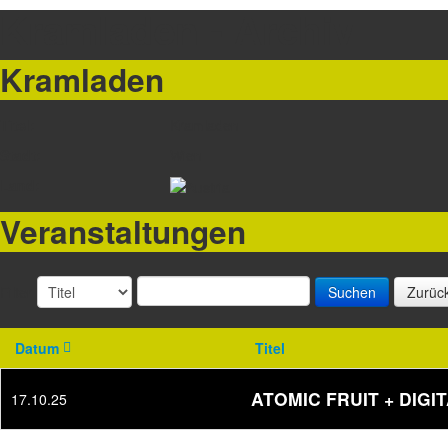
Kramladen - Archiv
Kramladen
Titel:
Kramladen
Stadt:
Wien
Land:
Veranstaltungen
Filter
Suchen
Zurüc
Datum
Titel
ATOMIC FRUIT + DIGI
17.10.25