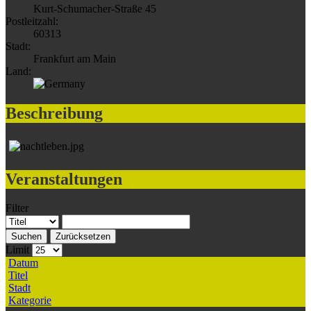
Kurt-Schumacher-Straße 45
Postleitzahl:
60313
Stadt:
Frankfurt am Main
Land:
Beschreibung
Veranstaltungen
Filter
Suchen
Zurücksetzen
Limit
Datum
Titel
Stadt
Kategorie