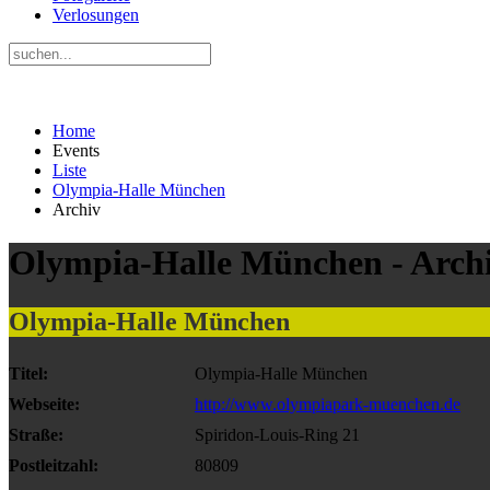
Verlosungen
Home
Events
Liste
Olympia-Halle München
Archiv
Olympia-Halle München - Arch
Olympia-Halle München
Titel:
Olympia-Halle München
Webseite:
http://www.olympiapark-muenchen.de
Straße:
Spiridon-Louis-Ring 21
Postleitzahl:
80809