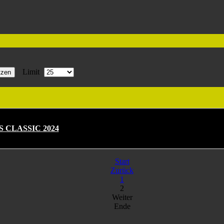
Limit
tzen
 CLASSIC 2024
Start
Zurück
1
2
Weiter
Ende