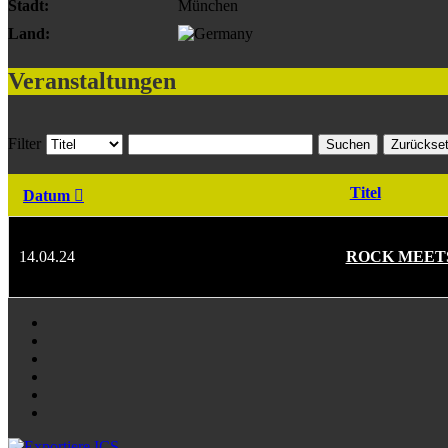
Stadt:
München
Land:
Veranstaltungen
Filter
Suchen
Zurückse
Titel
Datum
14.04.24
ROCK MEETS