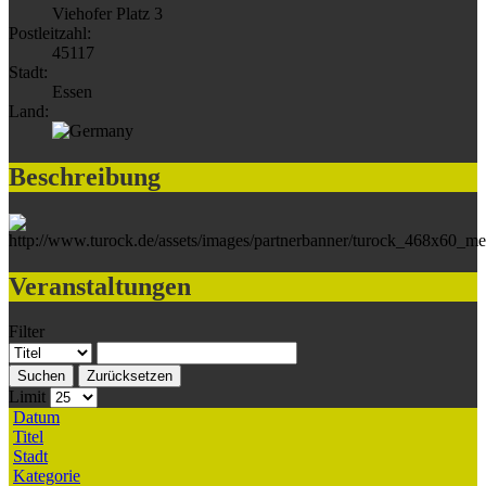
Viehofer Platz 3
Postleitzahl:
45117
Stadt:
Essen
Land:
Beschreibung
Veranstaltungen
Filter
Suchen
Zurücksetzen
Limit
Datum
Titel
Stadt
Kategorie