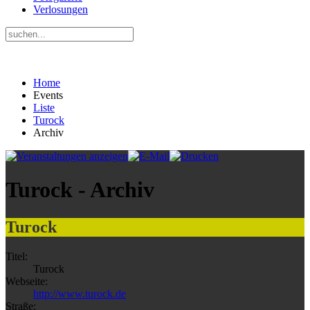
Verlosungen
Home
Events
Liste
Turock
Archiv
Turock - Archiv
Turock
Titel:
Turock
Webseite:
http://www.turock.de
Straße: