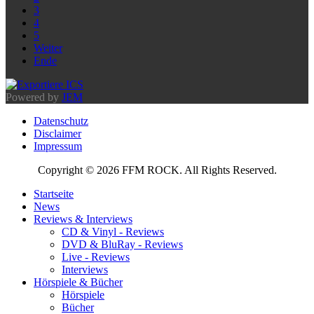
3
4
5
Weiter
Ende
Powered by
JEM
Datenschutz
Disclaimer
Impressum
Copyright © 2026 FFM ROCK. All Rights Reserved.
Startseite
News
Reviews & Interviews
CD & Vinyl - Reviews
DVD & BluRay - Reviews
Live - Reviews
Interviews
Hörspiele & Bücher
Hörspiele
Bücher