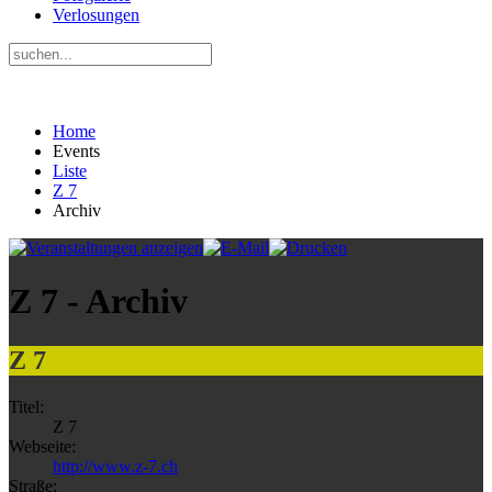
Verlosungen
Home
Events
Liste
Z 7
Archiv
Z 7 - Archiv
Z 7
Titel:
Z 7
Webseite:
http://www.z-7.ch
Straße: