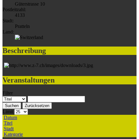
Güterstrasse 10
Postleitzahl:
4133
Stadt:
Pratteln
Land:
Beschreibung
Veranstaltungen
Filter
Suchen
Zurücksetzen
Limit
Datum
Titel
Stadt
Kategorie