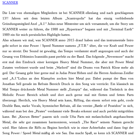
SCANNER
Die Liste von ehemaligen Mitgliedern ist bei SCANNER ellenlang und nach geschlagenen
13!! Jahren seit dem letzten Album „Scantropolis“ hat das einzig verbleibende
Gründungsmitglied Axel „A.J.“ Julius neue Mitstreiter um sich versammelt, um die Story um
SCANNER weiter zu führen, die 1988 mit „Hypertrace“ begann und mit „Terminal Earth“
1989 ein für mich persönliches Highlight hatten.
Also schauen wir mal, was SCANNER anno 2015 drauf haben und das instrumentale Intro
geht sofort in eine Power / Speed Nummer namens „F.T.B.“ über, die vor Kraft und Power
nur so strotzt. Der Sound ist gewaltig, das Tempo verdammt straff angezogen und auch der
Gesang von Efthimios Ioannidis passt perfekt zu der Band. Das folgende „Nevermore“ macht
erst mal den Eindruck einer kernigen Heavy Metal Nummer, die aber mit Power Metal
Zutaten verfeinert wurde und beim „Warlord“ sind die Drums von Patrick Klose mehr als
geil. Der Gesang geht hier gerne mal in Judas Priest Höhen und die Herren Andereas Zeidler
und „A.J.“Lulius an den Klampfen zocken hier Metal pur. Dabei pumpt der Bass von
Jonathan Sell gerade im Refrain Bereich Druck in den Song wie verrückt. Ein klassisch im
Mid Tempo drückende Metal Nummer stellt „Eutopia“ dar, während das Titelstück in den
Melodic Power Bereich schielt und dort auch gerne mal mit flotten und fetten Parts
überzeugt. Herrlich, wie Heavy Metal sein kann, Riffing, das einem sofort rein geht, coole
Double Bass, starke Vocals, hymnischer Refrain, all das vereint „Battle of Poseidon“ in sich,
während man bei den „Pirates“ verdammt viele Breaks erkennt und auch perfekt mitgröhlen
kann. Bei „Known Better“ paaren sich coole Ufta Parts mit melancholisch angehauchtem
Metal, die sehr gut zusammen harmonieren, wonach „The Race“ seinem Namen gerecht
wird. Hier fahren die Riffs zu Beginn herrlich wie in einer Achterbahn und dann fegt der
Song Power / Speed Metal mäßig ab wie Sau. Das macht Spaß, so kenn ich SCANNER und