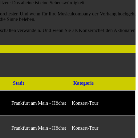
n: Das alleine ist eine Sehenswürdigkeit.
rchester. Und wenn für Ihre Musicalcompany der Vorhang hochgeht
 die Sinne beleben.
haften verwandeln. Und wenn Sie als Konzernchef den Aktionären
Stadt
Kategorie
Frankfurt am Main - Höchst
Konzert-Tour
Frankfurt am Main - Höchst
Konzert-Tour