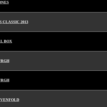
ONES
 CLASSIC 2013
L BOX
URGH
URGH
EVENFOLD