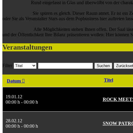
Rund eingefasst in Glas und überwölbt von der charakteristische
Sie spüren es gleich. Dieser Raum atmet. Er ist ein Zentrum de
oder Sie als Veranstalter Stars aus dem Popbusiness hier auftreten la
Alle Möglichkeiten stehen Ihnen offen. Der Saal lässt sich in
und der Öffentlichkeit Ihre Bilanz präsentieren wollen: Hier können Si
Veranstaltungen
Filter
Suchen
Zurückse
Titel
Datum
19.01.12
ROCK MEETS
00:00 h - 00:00 h
28.02.12
SNOW PATR
00:00 h - 00:00 h