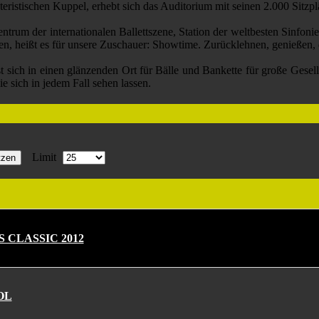
n Kuppel, erhebt sich das Auditorium mit seinen 2.000 Sitzplätze
r internationalen Ballettszene, Station der weltbesten Sinfonieo
ssen, heißt es für unsere Zuschauer: Showtime. Zurücklehnen, genießen,
 einen glänzenden Ort für Bälle und Bankette für große Gesellsc
e sich in jedem Fall sehen lassen.
Limit
tzen
 CLASSIC 2012
OL