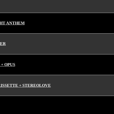
GHT ANTHEM
PER
 + OPUS
ISSETTE + STEREOLOVE