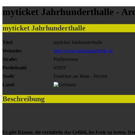
myticket Jahrhunderthalle - Ar
myticket Jahrhunderthalle
Titel:
myticket Jahrhunderthalle
Webseite:
http://www.jahrhunderthalle.de
Straße:
Pfaffenwiese
Postleitzahl:
65929
Stadt:
Frankfurt am Main - Höchst
Land:
Beschreibung
Es gibt Räume, die vermitteln das Gefühl, ins Freie zu treten. D