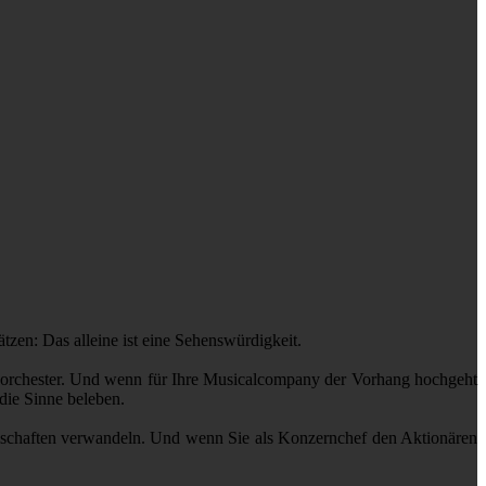
n: Das alleine ist eine Sehenswürdigkeit.
rchester. Und wenn für Ihre Musicalcompany der Vorhang hochgeht
 die Sinne beleben.
haften verwandeln. Und wenn Sie als Konzernchef den Aktionären