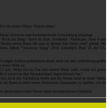
2012 ihr neues Album “Handwritten”.
r Benny Horowitz eine beeindruckende Entwicklung hingelegt.
ie Rock am Ring / Rock im Park, Southside / Hurricane, Area 4 und
"Besten neuen Band, die man in diesem Jahr hören wird” gekürt. Mit
hrem Album “American Slang” 2010 schließlich Platz 16 der US-
Gaslight Anthem präsentieren damit nicht nur ihre schlichtweg größte
in neues Werk so:
 12 halt. Wenn ich ein Fan von unserer Band wäre, würde ich genau
dlich wieder an den Stromkreislauf angeschlossen hat.”
cher, doch der Nachdruck bleibt und die Wucht kehrt in neuer Stärke
em als Band zu einer neuen Dimension: Zusammen zu spielen, wie sie
ässt gleich beim ersten Hören einen unvergesslichen Eindruck.