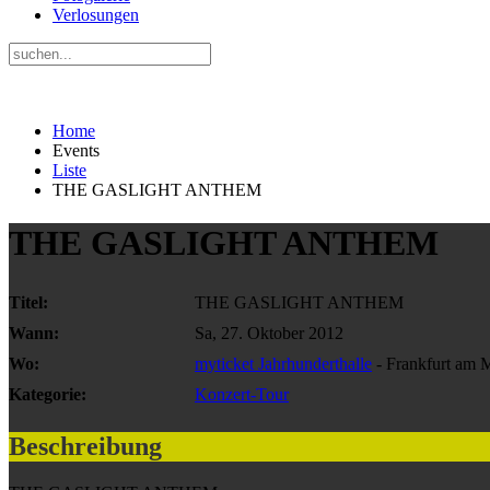
Verlosungen
Home
Events
Liste
THE GASLIGHT ANTHEM
THE GASLIGHT ANTHEM
Titel:
THE GASLIGHT ANTHEM
Wann:
Sa, 27. Oktober 2012
Wo:
myticket Jahrhunderthalle
- Frankfurt am 
Kategorie:
Konzert-Tour
Beschreibung