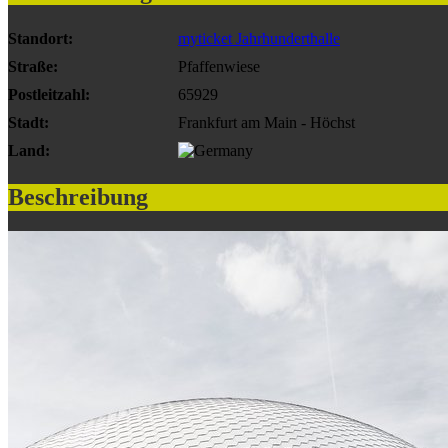
Standort:
myticket Jahrhunderthalle
Straße:
Pfaffenwiese
Postleitzahl:
65929
Stadt:
Frankfurt am Main - Höchst
Land:
Beschreibung