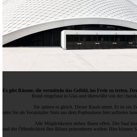
Es gibt Räume, die vermitteln das Gefühl, ins Freie zu treten. D
Rund eingefasst in Glas und überwölbt von der charakteristische
Sie spüren es gleich. Dieser Raum atmet. Er ist ein Zentrum de
oder Sie als Veranstalter Stars aus dem Popbusiness hier auftreten la
Alle Möglichkeiten stehen Ihnen offen. Der Saal lässt sich in
und der Öffentlichkeit Ihre Bilanz präsentieren wollen: Hier können Si