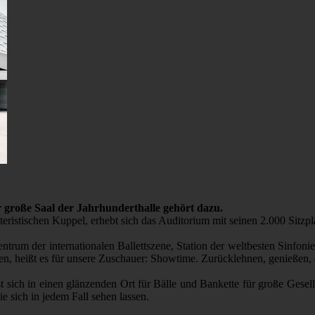
er große Saal der Jahrhunderthalle gehört dazu.
n Kuppel, erhebt sich das Auditorium mit seinen 2.000 Sitzplätze
r internationalen Ballettszene, Station der weltbesten Sinfonieo
ssen, heißt es für unsere Zuschauer: Showtime. Zurücklehnen, genießen,
 einen glänzenden Ort für Bälle und Bankette für große Gesellsc
e sich in jedem Fall sehen lassen.