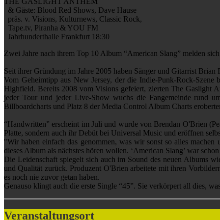
THE GASLIGHT ANTHEM
& Gäste: Blood Red Shows, Dave Hause
präs. v. Visions, Kulturnews, Classic Rock,
Tape.tv, Piranha & YOU FM
Jahrhunderthalle Frankfurt 18:30
Zwei Jahre nach ihrem Top 10 Album “American Slang” melden sich T
Seit ihrer Gründung im Jahre 2005 haben Sänger und Gitarrist Brian 
Vom Geheimtipp aus New Jersey, der die Indie-Punk-Rock-Szene beg
Highfield. Bereits 2008 vom Visions gefeiert, zierten The Gasligh
jeder Tour und jeder Live-Show wuchs die Fangemeinde rund um
Billboardcharts und Platz 8 der Media Control Album Charts eroberte
“Handwritten” erscheint im Juli und wurde von Brendan O'Brien (Pear
Platte, sondern auch ihr Debüt bei Universal Music und eröffnen selb
"Wir haben einfach das genommen, was wir sonst so alles machen u
dieses Album als nächstes hören wollen. ‘American Slang’ war schon c
Die Leidenschaft spiegelt sich auch im Sound des neuen Albums wide
und Qualität zurück. Produzent O'Brien arbeitete mit ihren Vorbil
es noch nie zuvor getan haben.
Genauso klingt auch die erste Single “45”. Sie verkörpert all dies, 
Veranstaltungsort