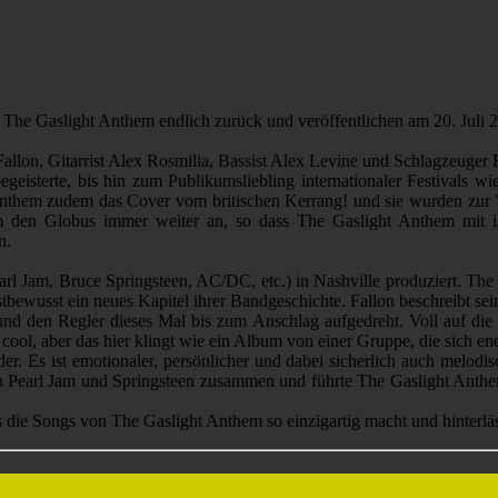
he Gaslight Anthem endlich zurück und veröffentlichen am 20. Juli 
Fallon, Gitarrist Alex Rosmilia, Bassist Alex Levine und Schlagzeuge
eisterte, bis hin zum Publikumsliebling internationaler Festivals w
t Anthem zudem das Cover vom britischen Kerrang! und sie wurden zur 
 den Globus immer weiter an, so dass The Gaslight Anthem mit i
n.
l Jam, Bruce Springsteen, AC/DC, etc.) in Nashville produziert. The 
stbewusst ein neues Kapitel ihrer Bandgeschichte. Fallon beschreibt se
nd den Regler dieses Mal bis zum Anschlag aufgedreht. Voll auf die
ool, aber das hier klingt wie ein Album von einer Gruppe, die sich en
r. Es ist emotionaler, persönlicher und dabei sicherlich auch melodis
dern Pearl Jam und Springsteen zusammen und führte The Gaslight Anth
was die Songs von The Gaslight Anthem so einzigartig macht und hinterl