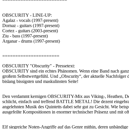
=========================
OBSCURITY - LINE-UP:
Agalaz - vocals (1997-present)
Dornaz - guitars (1997-present)
Cortez - guitars (2003-present)
Ziu - bass (1997-present)
Arganar - drums (1997-present)
======================
OBSCURITY "Obscurity" - Pressetext:
OBSCURITY sind ein echtes Phänomen. Wenn eine Band nach ganzen f
großem Selbstwertgefühl. Und „Obscurity“, der aktuelle Nachfolger 
bislang bissigsten und maskulinsten Seite!
Den verdammt kernigen OBSCURITY-Mix aus Viking-, Heathen, Death- 
schlicht, einfach und treffend BATTLE METAL! Die dezent eingebracht
angelehnten Musik des Quintetts dabei sehr gut zu Gesicht. Wie beis
ausgefeilte Kompositionen in enormer technischer Präsenz und mit o
Elf siegreiche Noten-Angriffe auf das Genre mithin, deren unbändige