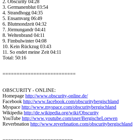
2. Obscurity 04:28
3. Germanenblut 03:54
4. Strandhogg 04:35
5. Ensamvarg 06:49
6. Blutmondzeit 04:32
7. Jörmungandr 04:41
8. Weltenbrand 04:11
9. Fimbulwinter 04:08
10. Kein Rückzug 03:43
11. So endet meine Zeit 04:11
Total: 50:16
==========================
OBSCURITY - ONLINE:
Homepage
http://www.obscurity-online.de/
Facebook
http://www.facebook.com/obscuritybergischland
Myspace
http://www.myspace.com/obscuritybergischland
Wikipedia
http://de.wikipedia.org/wiki/Obscurity
YouTube
http://www.youtube.com/user/BergischeLoewen
Reverbnation
http://www.reverbnation.com/obscuritybergischland