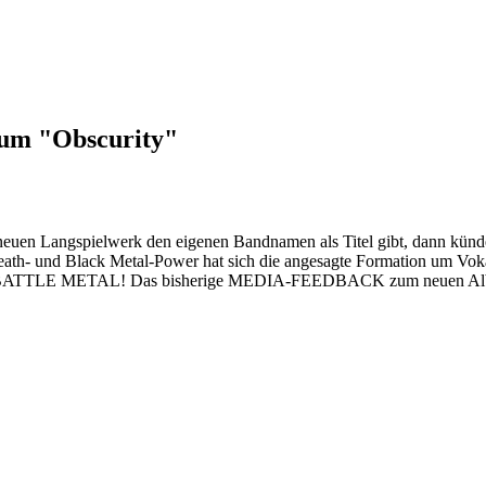
bum "Obscurity"
uen Langspielwerk den eigenen Bandnamen als Titel gibt, dann kündet
- und Black Metal-Power hat sich die angesagte Formation um Vokal
ffend BATTLE METAL! Das bisherige MEDIA-FEEDBACK zum neuen Album 