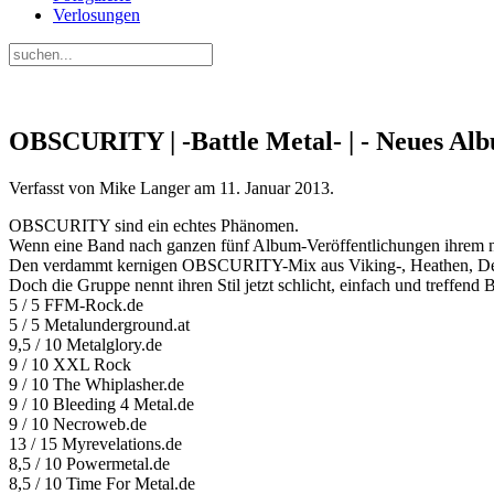
Verlosungen
OBSCURITY | -Battle Metal- | - Neues Al
Verfasst von Mike Langer am
11. Januar 2013
.
OBSCURITY sind ein echtes Phänomen.
Wenn eine Band nach ganzen fünf Album-Veröffentlichungen ihrem ne
Den verdammt kernigen OBSCURITY-Mix aus Viking-, Heathen, Death
Doch die Gruppe nennt ihren Stil jetzt schlicht, einfach und tre
5 / 5 FFM-Rock.de
5 / 5 Metalunderground.at
9,5 / 10 Metalglory.de
9 / 10 XXL Rock
9 / 10 The Whiplasher.de
9 / 10 Bleeding 4 Metal.de
9 / 10 Necroweb.de
13 / 15 Myrevelations.de
8,5 / 10 Powermetal.de
8,5 / 10 Time For Metal.de