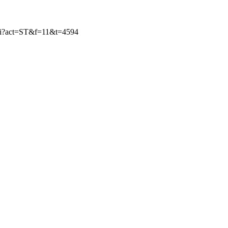
.cgi?act=ST&f=11&t=4594