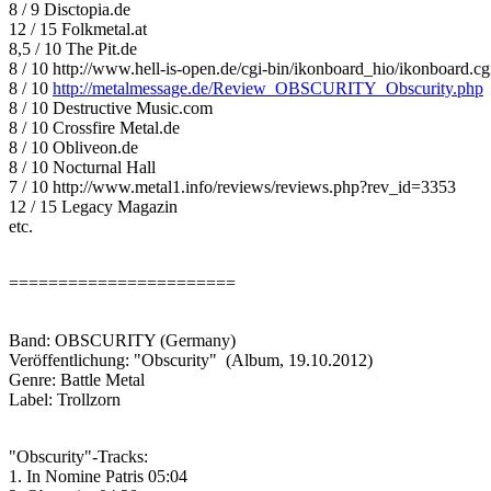
8 / 9 Disctopia.de
12 / 15 Folkmetal.at
8,5 / 10 The Pit.de
8 / 10 http://www.hell-is-open.de/cgi-bin/ikonboard_hio/ikonboard
8 / 10
http://metalmessage.de/Review_OBSCURITY_Obscurity.php
8 / 10 Destructive Music.com
8 / 10 Crossfire Metal.de
8 / 10 Obliveon.de
8 / 10 Nocturnal Hall
7 / 10 http://www.metal1.info/reviews/reviews.php?rev_id=3353
12 / 15 Legacy Magazin
etc.
=======================
Band: OBSCURITY (Germany)
Veröffentlichung: "Obscurity" (Album, 19.10.2012)
Genre: Battle Metal
Label: Trollzorn
"Obscurity"-Tracks:
1. In Nomine Patris 05:04