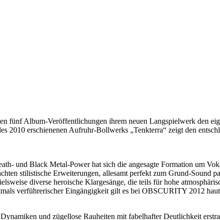
ünf Album-Veröffentlichungen ihrem neuen Langspielwerk den eigene
des 2010 erschienenen Aufruhr-Bollwerks „Tenkterra“ zeigt den entsc
und Black Metal-Power hat sich die angesagte Formation um Vokalist
en stilistische Erweiterungen, allesamt perfekt zum Grund-Sound pass
pielsweise diverse heroische Klargesänge, die teils für hohe atmosphär
ftmals verführerischer Eingängigkeit gilt es bei OBSCURITY 2012 haut
 Dynamiken und zügellose Rauheiten mit fabelhafter Deutlichkeit erstr