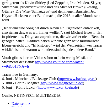
geringerem als Kevin Shirley (Led Zeppelin, Iron Maiden, Slayer,
Silverchair) produziert wurde und das Michael Brown (Gesang,
Gitarre), Dre Wise (Schlagzeug) und dem neuen Bassisten Jett
Heysen-Hicks zu einer Band macht, die 2013 in aller Munde sein
wird.
„Jeder einzelne Song hat durch Kevin ein Eigenleben entwickelt,
also genau das, was wir immer wollten“, sagt Michael Brown. „Er
inspirierte uns, Dinge auszuprobieren, die wir vorher nie in Betracht
gezogen hatten. Dadurch haben wir eine ganz neue musikalische
Ebene erreicht und “El Pistolero” wird der Welt zeigen, wer Tracer
wirklich ist und warum wir anders sind als jede andere Band.“
Vorab gibt es hier im Video schon mal ein wenig Musik und
Statements der Band:
http://www.youtube.com/watch?
v=9gOp1FNAwls
Tracer live in Germany:
4. Juni - München / Backstage Club (
http://www.backstage.eu
)
5. Juni - Berlin / Magnet (
http://www.magnet-club.de/
)
6. Juni – Köln / Luxor (
http://www.luxor-koeln.de
)
Quelle: NETINFECT MULTIMEDIA
Datenschutz