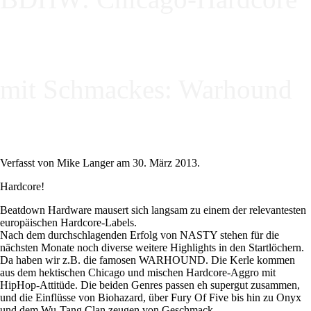
mit Schmackes: Warhound
Verfasst von Mike Langer am
30. März 2013
.
Hardcore!
Beatdown Hardware mausert sich langsam zu einem der relevantesten
europäischen Hardcore-Labels.
Nach dem durchschlagenden Erfolg von NASTY stehen für die
nächsten Monate noch diverse weitere Highlights in den Startlöchern.
Da haben wir z.B. die famosen WARHOUND. Die Kerle kommen
aus dem hektischen Chicago und mischen Hardcore-Aggro mit
HipHop-Attitüde. Die beiden Genres passen eh supergut zusammen,
und die Einflüsse von Biohazard, über Fury Of Five bis hin zu Onyx
und dem Wu-Tang Clan zeugen von Geschmack.