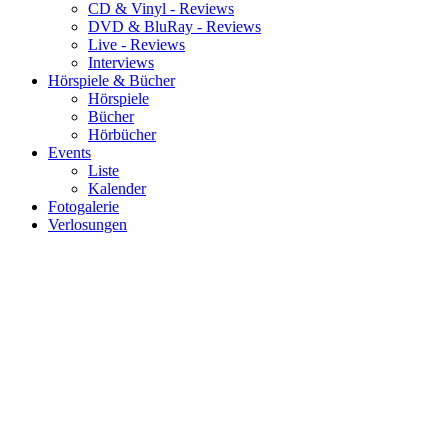
CD & Vinyl - Reviews
DVD & BluRay - Reviews
Live - Reviews
Interviews
Hörspiele & Bücher
Hörspiele
Bücher
Hörbücher
Events
Liste
Kalender
Fotogalerie
Verlosungen