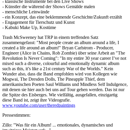
- klassische Instrumente bei den Live Shows
- Künstler die während der Shows Gemälde malen
- menschliche Leinwände
- ein Konzept, das eine beklemmende Geschichte/Zukunft erzählt
- Engagement für Tierschutz und Kunst
- Kabuki Make Up, Kostüme
Trash McSweeney hat TRP in einem treffenden Satz
zusammengefasst: "Most people create an album around a life, I
created a life around an album!" Bryan Carlstrom - Producer,
Engineer (Alice in Chains, Rob Zombie) über seine Arbeit an "The
Revolution Is Never Coming": "In my entire 30 year career I’ve not
mixed such a diverse, colourful and emotionally dynamic album
such as this, it’s like a 21st century War of the Worlds." Kein
Wunder also, dass die Band empfohlen wird von Kollegen wie
Mogwai, The Dresden Dolls, The Pineapple Thief, dem
amerikanischen Poeten Saul Williams und Mindless Self Indulgence,
mit denen sie hier auch bei uns auf Tour gehen werden. Das ist nur
die Spitze des Eisberges. Wie vielfältig, ausgefallen, einzigartig
diese Band ist, zeigt ihre Videografie.
www.youtube.com/user/theredpaintings
Pressestimmen:
Zillo: "Was für ein Album! ... emotionales, dynamisches und