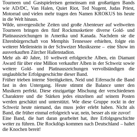
Tourneen und Gastspielreisen gemeinsam mit großartigen Bands
wie AD/DC, Van Halen, Quiet Riot, Ted Nugent, Judas Priest,
Motorrad und vielen mehr tragen den Namen KROKUS bis heute
in die Welt hinaus.
Wilde, unvergessliche Zeiten und große Abenteuer auf weltweiten
Tourneen bringen den fünf Rockmusketiere diverse Gold- und
Platinauszeichungen in Amerika und Kanada. Nachdem sie die
Ehrenbürgerschaft von Memphis Tennessee erhielten, folgte ein
weiterer Meilenstein in der Schweizer Musikszene – eine Show im
ausverkauften Zürcher Hallenstadion.
Mehr als 40 Jahre, 10 weltweit erfolgreiche Alben, ein Diamant
Award für über eine Million verkaufter Alben in der Schweiz sowie
weitere Gold- und Platinauszeichungen vervollständigen die
unglaubliche Erfolgsgeschichte dieser Band.
Früher trieben interne Streitigkeiten, Neid und Eifersucht die Band
fast in den Untergang. Heute stimmt die Balance unter den
Musikern perfekt. Diese einzigartige Mischung der verschiedenen
Charaktere und die Stärken jedes einzelnen auf seinem Posten
werden geschätzt und unterstützt. Wie diese Gruppe rockt in der
Schweiz heute niemand, das muss jeder erlebt haben. Nicht als
Band, die früher einmal erfolgreich war, nein, besser als nie zuvor!
Eine Band, die hart daran gearbeitet hat, ihre Erfolgsgeschichte
weiter zu führen. Die Rockdögs kommen nach Deutschland – haltet
die Knochen bereit!