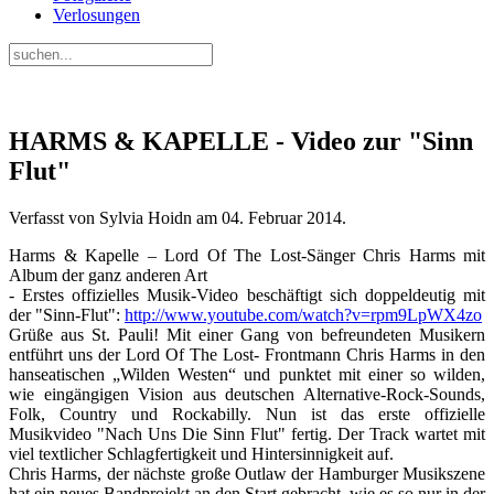
Verlosungen
HARMS & KAPELLE - Video zur "Sinn
Flut"
Verfasst von Sylvia Hoidn am
04. Februar 2014
.
Harms & Kapelle – Lord Of The Lost-Sänger Chris Harms mit
Album der ganz anderen Art
- Erstes offizielles Musik-Video beschäftigt sich doppeldeutig mit
der "Sinn-Flut":
http://www.youtube.com/watch?v=rpm9LpWX4zo
Grüße aus St. Pauli! Mit einer Gang von befreundeten Musikern
entführt uns der Lord Of The Lost- Frontmann Chris Harms in den
hanseatischen „Wilden Westen“ und punktet mit einer so wilden,
wie eingängigen Vision aus deutschen Alternative-Rock-Sounds,
Folk, Country und Rockabilly. Nun ist das erste offizielle
Musikvideo "Nach Uns Die Sinn Flut" fertig. Der Track wartet mit
viel textlicher Schlagfertigkeit und Hintersinnigkeit auf.
Chris Harms, der nächste große Outlaw der Hamburger Musikszene
hat ein neues Bandprojekt an den Start gebracht, wie es so nur in der