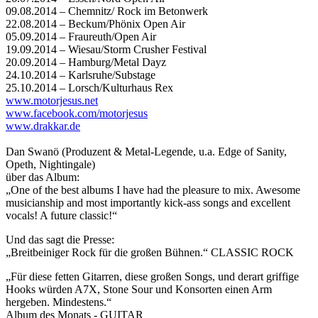
09.08.2014 – Chemnitz/ Rock im Betonwerk
22.08.2014 – Beckum/Phönix Open Air
05.09.2014 – Fraureuth/Open Air
19.09.2014 – Wiesau/Storm Crusher Festival
20.09.2014 – Hamburg/Metal Dayz
24.10.2014 – Karlsruhe/Substage
25.10.2014 – Lorsch/Kulturhaus Rex
www.motorjesus.net
www.facebook.com/motorjesus
www.drakkar.de
Dan Swanö (Produzent & Metal-Legende, u.a. Edge of Sanity,
Opeth, Nightingale)
über das Album:
„One of the best albums I have had the pleasure to mix. Awesome
musicianship and most importantly kick-ass songs and excellent
vocals! A future classic!“
Und das sagt die Presse:
„Breitbeiniger Rock für die großen Bühnen.“ CLASSIC ROCK
„Für diese fetten Gitarren, diese großen Songs, und derart griffige
Hooks würden A7X, Stone Sour und Konsorten einen Arm
hergeben. Mindestens.“
Album des Monats - GUITAR