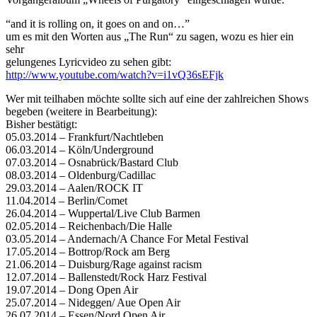
“and it is rolling on, it goes on and on…”
um es mit den Worten aus „The Run“ zu sagen, wozu es hier ein
sehr
gelungenes Lyricvideo zu sehen gibt:
http://www.youtube.com/watch?v=i1vQ36sEFjk
Wer mit teilhaben möchte sollte sich auf eine der zahlreichen Shows
begeben (weitere in Bearbeitung):
Bisher bestätigt:
05.03.2014 – Frankfurt/Nachtleben
06.03.2014 – Köln/Underground
07.03.2014 – Osnabrück/Bastard Club
08.03.2014 – Oldenburg/Cadillac
29.03.2014 – Aalen/ROCK IT
11.04.2014 – Berlin/Comet
26.04.2014 – Wuppertal/Live Club Barmen
02.05.2014 – Reichenbach/Die Halle
03.05.2014 – Andernach/A Chance For Metal Festival
17.05.2014 – Bottrop/Rock am Berg
21.06.2014 – Duisburg/Rage against racism
12.07.2014 – Ballenstedt/Rock Harz Festival
19.07.2014 – Dong Open Air
25.07.2014 – Nideggen/ Aue Open Air
26.07.2014 – Essen/Nord Open Air