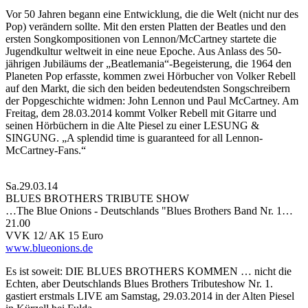
Vor 50 Jahren begann eine Entwicklung, die die Welt (nicht nur des
Pop) verändern sollte. Mit den ersten Platten der Beatles und den
ersten Songkompositionen von Lennon/McCartney startete die
Jugendkultur weltweit in eine neue Epoche. Aus Anlass des 50-
jährigen Jubiläums der „Beatlemania“-Begeisterung, die 1964 den
Planeten Pop erfasste, kommen zwei Hörbucher von Volker Rebell
auf den Markt, die sich den beiden bedeutendsten Songschreibern
der Popgeschichte widmen: John Lennon und Paul McCartney. Am
Freitag, dem 28.03.2014 kommt Volker Rebell mit Gitarre und
seinen Hörbüchern in die Alte Piesel zu einer LESUNG &
SINGUNG. „A splendid time is guaranteed for all Lennon-
McCartney-Fans.“
Sa.29.03.14
BLUES BROTHERS TRIBUTE SHOW
…The Blue Onions - Deutschlands "Blues Brothers Band Nr. 1…
21.00
VVK 12/ AK 15 Euro
www.blueonions.de
Es ist soweit: DIE BLUES BROTHERS KOMMEN … nicht die
Echten, aber Deutschlands Blues Brothers Tributeshow Nr. 1.
gastiert erstmals LIVE am Samstag, 29.03.2014 in der Alten Piesel