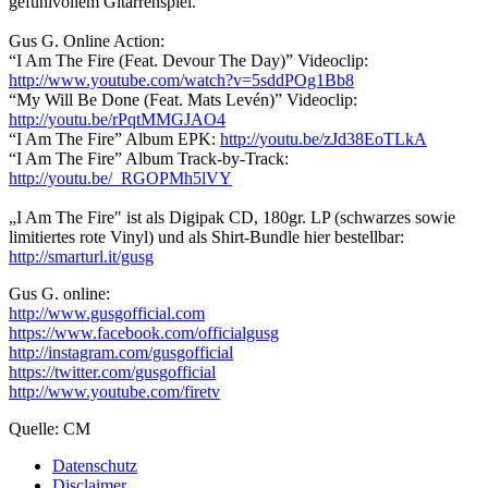
gefühlvollem Gitarrenspiel.
Gus G. Online Action:
“I Am The Fire (Feat. Devour The Day)” Videoclip:
http://www.youtube.com/watch?v=5sddPOg1Bb8
“My Will Be Done (Feat. Mats Levén)” Videoclip:
http://youtu.be/rPqtMMGJAO4
“I Am The Fire” Album EPK:
http://youtu.be/zJd38EoTLkA
“I Am The Fire” Album Track-by-Track:
http://youtu.be/_RGOPMh5lVY
„I Am The Fire" ist als Digipak CD, 180gr. LP (schwarzes sowie
limitiertes rote Vinyl) und als Shirt-Bundle hier bestellbar:
http://smarturl.it/gusg
Gus G. online:
http://www.gusgofficial.com
https://www.facebook.com/officialgusg
http://instagram.com/gusgofficial
https://twitter.com/gusgofficial
http://www.youtube.com/firetv
Quelle: CM
Datenschutz
Disclaimer