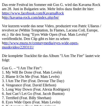
Das erste Festival im Sommer mit Gus G. wird das Kavarna Rock
am 28. Juni in Bulgarien sein. Mehr Infos dazu findet ihr hier:
https://www.facebook.com/KavarnaRock
h
ttp://kavarna-rock.com/index.php/bg/
Vor kurzem wurde das neue Video, produziert von Patric Ullaeus /
revolver.se (Within Temptation, In Flames, Lacuna Coil, Europe,
etc.) für den Song “Eyes Wide Open (Feat. Mats Levén)”
veröffentlicht. Den Clip gibt es hier zu sehen:
h
ttp://www.muzu.tv/centurymedia/eyes-wide-open-
musikvideo/2203111/
Die komplette Tracklist für das Album "I Am The Fire" lautet wie
folgt:
Gus G. – “I Am The Fire”:
1. My Will Be Done (Feat. Mats Levén)
2. Blame It On Me (Feat. Mats Levén)
3. I Am The Fire (Feat. Devour The Day)
4. Vengeance (Feat. David Ellefson)
5. Long Way Down (Feat. Alexia Rodriguez)
6. Just Can’t Let Go (Feat. Jacob Bunton)
7. Terrified (Feat. Billy Sheehan)
8. Eyes Wide Open (Feat. Mats Levén)