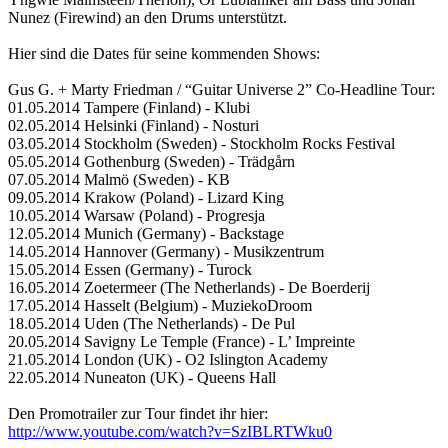
Nunez (Firewind) an den Drums unterstützt.
Hier sind die Dates für seine kommenden Shows:
Gus G. + Marty Friedman / “Guitar Universe 2” Co-Headline Tour:
01.05.2014 Tampere (Finland) - Klubi
02.05.2014 Helsinki (Finland) - Nosturi
03.05.2014 Stockholm (Sweden) - Stockholm Rocks Festival
05.05.2014 Gothenburg (Sweden) - Trädgårn
07.05.2014 Malmö (Sweden) - KB
09.05.2014 Krakow (Poland) - Lizard King
10.05.2014 Warsaw (Poland) - Progresja
12.05.2014 Munich (Germany) - Backstage
14.05.2014 Hannover (Germany) - Musikzentrum
15.05.2014 Essen (Germany) - Turock
16.05.2014 Zoetermeer (The Netherlands) - De Boerderij
17.05.2014 Hasselt (Belgium) - MuziekoDroom
18.05.2014 Uden (The Netherlands) - De Pul
20.05.2014 Savigny Le Temple (France) - L’ Impreinte
21.05.2014 London (UK) - O2 Islington Academy
22.05.2014 Nuneaton (UK) - Queens Hall
Den Promotrailer zur Tour findet ihr hier:
http://www.youtube.com/watch?v=SzIBLRTWku0