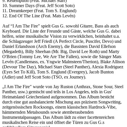
9. Redemption (Feat. Michael Starr)
10. Summer Days (Feat. Jeff Scott Soto)
11. Dreamkeeper (Feat. Tom S. Englund)
12. End Of The Line (Feat. Mats Levén)
Auf “I Am The Fire" spielt Gus G. sowohl Gitarre, Bass als auch
Keyboard. Die Liste der Freunde und Gäste, welche Gus G. dabei
helfen, seine musikalische Vision zu verwirklichen, beinhaltet u.a.
die Schlagzeuger Jeff Friedl (A Perfect Circle, Puscifer, Devo) und
Daniel Erlandsson (Arch Enemy), die Bassisten David Ellefson
(Megadeth), Billy Sheehan (Mr. Big, David Lee Roth) und Marty
O'Brien (Tommy Lee, We Are The Fallen), sowie die Sänger Mats
Levén (Candlemass, ex. Yngwie Malmsteen/Therion), Blake Allison
(Devour The Day), Michael Starr (Steel Panther), Alexia Rodriguez
(Eyes Set To Kill), Tom S. Englund (Evergrey), Jacob Bunton
(Adler) und Jeff Scott Soto (TSO, ex Journey).
„I Am The Fire" wurde von Jay Ruston (Anthrax, Stone Sour, Steel
Panther, usw.) gemischt und teils in Los Angeles, teils in Gus'
Heimatsland Griechenland aufgenommen. Das Album besticht
durch eine gut ausbalancierte Mischung aus präzisem Songwriting,
zeitgenössischen Rocksongs, einem klassischen Hardrock-Vibe,
hämmernden Metalsounds sowie atemberaubenden
Instrumentalpassagen. Das Album lädt zu einer facettenreichen
musikalischen Reise ein und öffnet die Türen zu Gus G.s