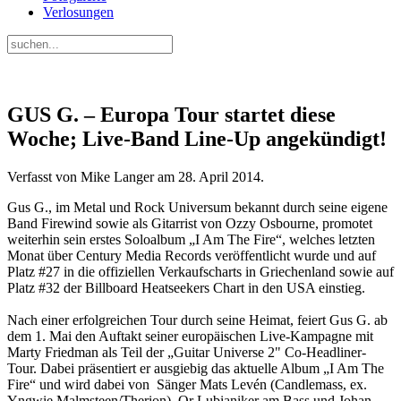
Verlosungen
GUS G. – Europa Tour startet diese
Woche; Live-Band Line-Up angekündigt!
Verfasst von Mike Langer am
28. April 2014
.
Gus G., im Metal und Rock Universum bekannt durch seine eigene
Band Firewind sowie als Gitarrist von Ozzy Osbourne, promotet
weiterhin sein erstes Soloalbum „I Am The Fire“, welches letzten
Monat über Century Media Records veröffentlicht wurde und auf
Platz #27 in die offiziellen Verkaufscharts in Griechenland sowie auf
Platz #32 der Billboard Heatseekers Chart in den USA einstieg.
Nach einer erfolgreichen Tour durch seine Heimat, feiert Gus G. ab
dem 1. Mai den Auftakt seiner europäischen Live-Kampagne mit
Marty Friedman als Teil der „Guitar Universe 2" Co-Headliner-
Tour. Dabei präsentiert er ausgiebig das aktuelle Album „I Am The
Fire“ und wird dabei von Sänger Mats Levén (Candlemass, ex.
Yngwie Malmsteen/Therion), Or Lubianiker am Bass und Johan