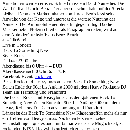
Ambitionen werden ernster. Schnell muss ein Band-Name her. Die
Wahl fällt auf Uncle Benz. Der aber soll schon bald auf der Strecke
bleiben. Denn der Markeninhaber von Uncle Ben’s lässt seine
Anwälte von der Kette und untersagt die weitere Nutzung des
Namens. Der Automobilbauer bleibt hingegen ruhig. Da die
Musiker lieber Noten schreiben als Paragraphen reiten, wird aus
dem Auto der Treibstoff: aus Benz Benzin.
anschließend
Live in Concert
Back To Something New
Style: Rock
Einlass: 23:00 Uhr
Abendkasse bis 0 Uhr: 4,-- EUR
Abendkasse nach 0 Uhr: 6,-- EUR
Facebook Event:
click here
Beste Rock- und Heavytunes aus den Back To Something New
Zeiten Ende der 90er bis Anfang 2000 mit dem Heavy Rollators DJ
Team aus Hamburg und Frankfurt!
Die besten Rock- und Heavytunes aus den goldenen Back To
Something New Zeiten Ende der 90er bis Anfang 2000 mit dem
Heavy Rollators DJ Team aus Hamburg und Frankfurt.
Längst ist das Back To Something New Klassentreffen mehr als nur
ein Treffen von Heavy-Omas. Nach den letzten einzelnen
Veranstaltungen gibt es auch im Januar wieder die Möglichkeit, zu
rockenden BTSN Heavyhits ordentlich zu schwitzen.