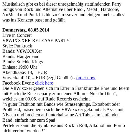
Musikalisch gibt es bei dieser unregelmäßig stattfindenden Party
Songs von Rock und Alternative über Emo-, Metal-, Hardcore,
NuMetal und Punk bis hin zu Crossover und einigem mehr - alles
was ins Konzept passt und gefällt.
Donnerstag, 08.05.2014
Live in Concert
V8WIXXXER RELEASE PARTY
Style: Punkrock
Bands: V8WiXXXer
Bands: Hängerband
Bands: Suicide Kings
Einlass: 19:00 Uhr
Abendkasse: 13,-- EUR
Vorverkauf: 10,-- EUR (zzgl Gebühr) -
order now
Facebook Event:
click here
Die V8Wixxxer geben sich im Elfer in Frankfurt die Ehre und feiern
mit Euch die Releaseparty zum neuen Album "Nur für Dich",
welches am 09.05. auf Rude Records erscheint.
"n guter Tradition mit Bands wie Strassenjungs, Extrabreit oder
Prollhead, präsentieren sich die V8Wixxxer gekonnt als Assis mit
Niveau und brechen auf unterhaltsame Art Tabus am laufenden
Band; einfach nur zum Spaß.
Perfekter kann die Symbiose aus Rock n Roll, Alkohol und Porno
nicht vertont werden !"