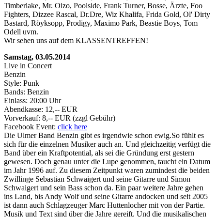
Timberlake, Mr. Oizo, Poolside, Frank Turner, Bosse, Ärzte, Foo
Fighters, Dizzee Rascal, Dr.Dre, Wiz Khalifa, Frida Gold, Ol' Dirty
Bastard, Röyksopp, Prodigy, Maximo Park, Beastie Boys, Tom
Odell uvm.
Wir sehen uns auf dem KLASSENTREFFEN!
Samstag, 03.05.2014
Live in Concert
Benzin
Style: Punk
Bands: Benzin
Einlass: 20:00 Uhr
Abendkasse: 12,-- EUR
Vorverkauf: 8,-- EUR (zzgl Gebühr)
Facebook Event:
click here
Die Ulmer Band Benzin gibt es irgendwie schon ewig.So fühlt es
sich für die einzelnen Musiker auch an. Und gleichzeitig verfügt die
Band über ein Kraftpotential, als sei die Gründung erst gestern
gewesen. Doch genau unter die Lupe genommen, taucht ein Datum
im Jahr 1996 auf. Zu diesem Zeitpunkt waren zumindest die beiden
Zwillinge Sebastian Schwaigert und seine Gitarre und Simon
Schwaigert und sein Bass schon da. Ein paar weitere Jahre gehen
ins Land, bis Andy Wolf und seine Gitarre andocken und seit 2005
ist dann auch Schlagzeuger Marc Huttenlocher mit von der Partie.
Musik und Text sind über die Jahre gereift. Und die musikalischen