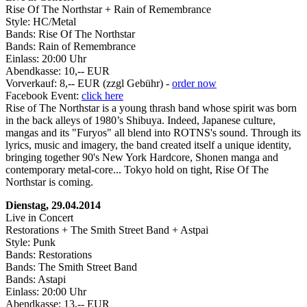
Rise Of The Northstar + Rain of Remembrance
Style: HC/Metal
Bands: Rise Of The Northstar
Bands: Rain of Remembrance
Einlass: 20:00 Uhr
Abendkasse: 10,-- EUR
Vorverkauf: 8,-- EUR (zzgl Gebühr) -
order now
Facebook Event:
click here
Rise of The Northstar is a young thrash band whose spirit was born
in the back alleys of 1980’s Shibuya. Indeed, Japanese culture,
mangas and its "Furyos" all blend into ROTNS's sound. Through its
lyrics, music and imagery, the band created itself a unique identity,
bringing together 90's New York Hardcore, Shonen manga and
contemporary metal-core... Tokyo hold on tight, Rise Of The
Northstar is coming.
Dienstag, 29.04.2014
Live in Concert
Restorations + The Smith Street Band + Astpai
Style: Punk
Bands: Restorations
Bands: The Smith Street Band
Bands: Astapi
Einlass: 20:00 Uhr
Abendkasse: 13,-- EUR