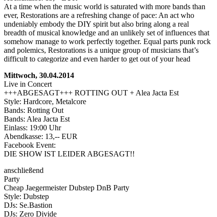
At a time when the music world is saturated with more bands than
ever, Restorations are a refreshing change of pace: An act who
undeniably embody the DIY spirit but also bring along a real
breadth of musical knowledge and an unlikely set of influences that
somehow manage to work perfectly together. Equal parts punk rock
and polemics, Restorations is a unique group of musicians that’s
difficult to categorize and even harder to get out of your head
Mittwoch, 30.04.2014
Live in Concert
+++ABGESAGT+++ ROTTING OUT + Alea Jacta Est
Style: Hardcore, Metalcore
Bands: Rotting Out
Bands: Alea Jacta Est
Einlass: 19:00 Uhr
Abendkasse: 13,-- EUR
Facebook Event:
DIE SHOW IST LEIDER ABGESAGT!!
anschließend
Party
Cheap Jaegermeister Dubstep DnB Party
Style: Dubstep
DJs: Se.Bastion
DJs: Zero Divide