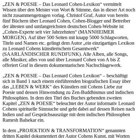
„ZEN & POESIE – Das Leonard Cohen-Lexikon“ vermittelt
Wissen über den Meister von Wort & Stimme, das in dieser Art noch
nicht zusammengetragen vorlag. Christof Graf, Autor von bereits
fünf Büchern über Leonard Cohen, Cohen-Blogger und Betreiber
der ältesten und umfangreichsten deutschen Cohen-Website ist
„Cohen-Experte seit vier Jahrzehnten“ (MANNHEIMER
MORGEN). Auf über 500 Seiten mit knapp 5000 Schlagworten,
Titeln und Namen etc. gelingt dem Autor „ein einzigartiges Lexikon
zu Leonard Cohens künstlerischem Gesamtwerk“
(SAARLÄNDISCHER RUNDFUNK). Alle Alben, alle Songs,
alle Musiker, alles von und über Leonard Cohen von A bis Z
offeriert Graf in diesem dokumentarischen Nachschlagewerk.
„ZEN & POESIE – Das Leonard Cohen Lexikon“ – beschäftigt
sich in Band 1 nach einem einführenden biografischen Essay über
das „LEBEN & WERK“ des Künstlers mit Cohens Liebe zur
Poesie und dessen Hinwendung zu Zen-Buddhismus und indischen
Philosophien. In dem den Titel des Buches gebenden zweiten
Kapitel „ZEN & POESIE“ beleuchtet der Autor informativ Leonard
Cohens spirituelle Sinnsuche und geht dabei auf dessen Reisen nach
Indien und auf Gesprächsauszüge mit dem indischen Philosophen
Ramesh Balsekar ein.
In dem „PROJEKTION & TRANSFORMATION“ genannten
dritten Kapitel dokumentiert der Autor Cohens Kunst, mit Worten