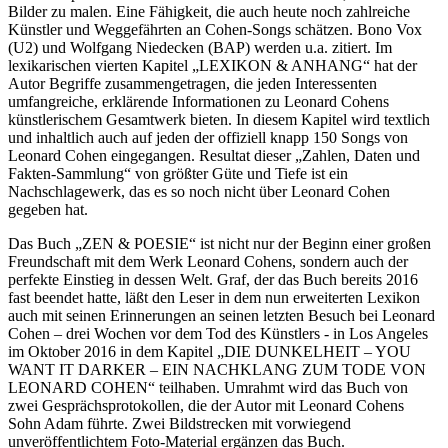
Bilder zu malen. Eine Fähigkeit, die auch heute noch zahlreiche
Künstler und Weggefährten an Cohen-Songs schätzen. Bono Vox
(U2) und Wolfgang Niedecken (BAP) werden u.a. zitiert. Im
lexikarischen vierten Kapitel „LEXIKON & ANHANG“ hat der
Autor Begriffe zusammengetragen, die jeden Interessenten
umfangreiche, erklärende Informationen zu Leonard Cohens
künstlerischem Gesamtwerk bieten. In diesem Kapitel wird textlich
und inhaltlich auch auf jeden der offiziell knapp 150 Songs von
Leonard Cohen eingegangen. Resultat dieser „Zahlen, Daten und
Fakten-Sammlung“ von größter Güte und Tiefe ist ein
Nachschlagewerk, das es so noch nicht über Leonard Cohen
gegeben hat.
Das Buch „ZEN & POESIE“ ist nicht nur der Beginn einer großen
Freundschaft mit dem Werk Leonard Cohens, sondern auch der
perfekte Einstieg in dessen Welt. Graf, der das Buch bereits 2016
fast beendet hatte, läßt den Leser in dem nun erweiterten Lexikon
auch mit seinen Erinnerungen an seinen letzten Besuch bei Leonard
Cohen – drei Wochen vor dem Tod des Künstlers - in Los Angeles
im Oktober 2016 in dem Kapitel „DIE DUNKELHEIT – YOU
WANT IT DARKER – EIN NACHKLANG ZUM TODE VON
LEONARD COHEN“ teilhaben. Umrahmt wird das Buch von
zwei Gesprächsprotokollen, die der Autor mit Leonard Cohens
Sohn Adam führte. Zwei Bildstrecken mit vorwiegend
unveröffentlichtem Foto-Material ergänzen das Buch.