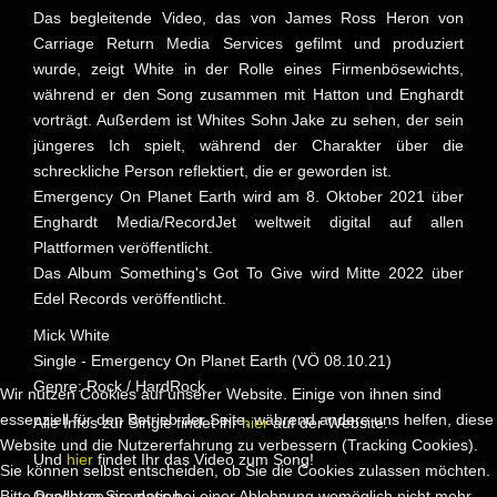
Das begleitende Video, das von James Ross Heron von
Carriage Return Media Services gefilmt und produziert
wurde, zeigt White in der Rolle eines Firmenbösewichts,
während er den Song zusammen mit Hatton und Enghardt
vorträgt. Außerdem ist Whites Sohn Jake zu sehen, der sein
jüngeres Ich spielt, während der Charakter über die
schreckliche Person reflektiert, die er geworden ist.
Emergency On Planet Earth wird am 8. Oktober 2021 über
Enghardt Media/RecordJet weltweit digital auf allen
Plattformen veröffentlicht.
Das Album Something's Got To Give wird Mitte 2022 über
Edel Records veröffentlicht.
Mick White
Single - Emergency On Planet Earth (VÖ 08.10.21)
Genre: Rock / HardRock
Wir nutzen Cookies auf unserer Website. Einige von ihnen sind
essenziell für den Betrieb der Seite, während andere uns helfen, diese
Alle Infos zur Single findet ihr
hier
auf der Website.
Website und die Nutzererfahrung zu verbessern (Tracking Cookies).
Und
hier
findet Ihr das Video zum Song!
Sie können selbst entscheiden, ob Sie die Cookies zulassen möchten.
Bitte beachten Sie, dass bei einer Ablehnung womöglich nicht mehr
Quelle: ce-promotion