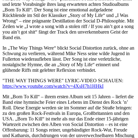
und letzte Vorabsingle ihres lang erwarteten achten Studioalbums
„Born To Kill“. Der Song ist eine emotional aufgeladene
Rückblende im Stil der Klassiker „Story of My Life“ und „I Was
Wrong“ – eine prägnante Destillation der Social D-Philosophie. Mit
Zeilen wie „I wrote a song with a stolen riff / If you ain’t got a song
you ain’t got shit“ fängt der Track den unverkennbaren Geist der
Band ein.
In „The Way Things Were“ blickt Social Distortion zurück, ohne an
Schwung zu verlieren, während Mike Ness seine wilde Jugend in
Fullerton wiederaufleben lässt. Der Song ist eine verletzliche,
nostalgische Hymne, die an „Story of My Life“ erinnert und
glühende Riffs mit gelebter Reflexion verbindet.
"THE WAY THINGS WERE" LYRIC-VIDEO SCHAUEN:
https://www.youtube.com/watch?v=4XsH7h1HHkI
Mit „Born To Kill“ – ihrem ersten Album seit 15 Jahren – liefert die
Band eine hymnische Feier eines Lebens im Dienst des Rock ’n’
Roll. Diese Energie werden sie im Sommer auf die Straße bringen:
zu den großen Rock-Festivals in Europa, Großbritannien und den
USA. „Born To Kill“ ist mehr als nur das Ende einer 15-jährigen
Wartezeit zwischen den Alben von Social Distortion – es ist eine
Offenbarung: 11 Songs reiner, ungebändigter Rock-Wut, Freude
und Katharsis, durchdrungen von der unverwechselbaren Mischung