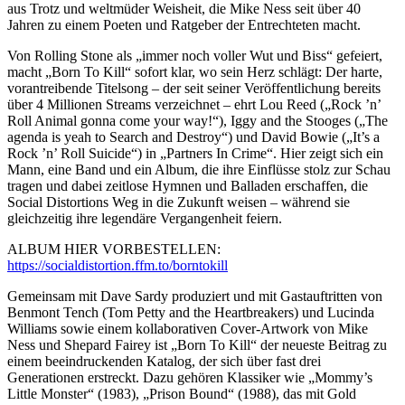
aus Trotz und weltmüder Weisheit, die Mike Ness seit über 40
Jahren zu einem Poeten und Ratgeber der Entrechteten macht.
Von Rolling Stone als „immer noch voller Wut und Biss“ gefeiert,
macht „Born To Kill“ sofort klar, wo sein Herz schlägt: Der harte,
vorantreibende Titelsong – der seit seiner Veröffentlichung bereits
über 4 Millionen Streams verzeichnet – ehrt Lou Reed („Rock ’n’
Roll Animal gonna come your way!“), Iggy and the Stooges („The
agenda is yeah to Search and Destroy“) und David Bowie („It’s a
Rock ’n’ Roll Suicide“) in „Partners In Crime“. Hier zeigt sich ein
Mann, eine Band und ein Album, die ihre Einflüsse stolz zur Schau
tragen und dabei zeitlose Hymnen und Balladen erschaffen, die
Social Distortions Weg in die Zukunft weisen – während sie
gleichzeitig ihre legendäre Vergangenheit feiern.
ALBUM HIER VORBESTELLEN:
https://socialdistortion.ffm.to/borntokill
Gemeinsam mit Dave Sardy produziert und mit Gastauftritten von
Benmont Tench (Tom Petty and the Heartbreakers) und Lucinda
Williams sowie einem kollaborativen Cover-Artwork von Mike
Ness und Shepard Fairey ist „Born To Kill“ der neueste Beitrag zu
einem beeindruckenden Katalog, der sich über fast drei
Generationen erstreckt. Dazu gehören Klassiker wie „Mommy’s
Little Monster“ (1983), „Prison Bound“ (1988), das mit Gold