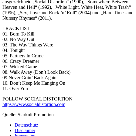
ausgezeichnete „Social Distortion“ (1990), „Somewhere Between
Heaven and Hell“ (1992), „White Light, White Heat, White Trash“
(1996), „Sex, Love and Rock ’n’ Roll“ (2004) und „Hard Times and
Nursery Rhymes“ (2011).
TRACKLIST
01. Born To Kill
02. No Way Out
03. The Way Things Were
04. Tonight
05. Partners In Crime
06. Crazy Dreamer
07. Wicked Game
08. Walk Away (Don’t Look Back)
09.Never Goin’ Back Again
10. Don’t Keep Me Hanging On
11. Over You
FOLLOW SOCIAL DISTORTION
https://www.socialdistortion.com
Quelle: Starkult Promotion
Datenschutz
Disclaimer
Impressum