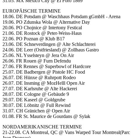
31.05. MX Mexico City @ El Foro 1869
EUROPÄISCHE TERMINE
18.06. DE Potsdam @ Waschhaus Potsdam gGmbH - Arena
19.06. PO Zdunska Wola @ Alternative Day
20.06. PO Chojnice @ Intertony Festical
21.06. DE Rostock @ Peter-Weiss-Haus
22.06. PO Poznan @ Klub B17
23.06. DE Schneverdingen @ Alte Schlachterei
24.06. DE Leer (Ostfriesland) @ Zollhaus Gastro
25.06. NL Ysselsteyn @ Jera On Air
26.06. FR Rouen @ Furn Defendu
27.06. FR Rennes @ Superbowl of Hardcore
25.07. DE Badbergen @ Pistole HC Food
26.07. DE Hünxe @ Ruhrpott Rodeo
26.07. DE Insming @ MozHelll Open Air
27.07. DE Karlsruhe @ Alte Hackerei
28.07. DE Cologne @ Gebäude 9
29.07. DE Kaseel @ Goldgrube
30.07. DE Löbnitz @ Full Rewind
31.07. CH Gränichen @ Open Air
01.08. FR St. Maurice de Gourdans @ Sylak
NORDAMERIKANISCHE TERMINE
21-22.08. CA Montreal, QC @ Vans Warped Tour Montreal(Parc
Jean Drapeau)