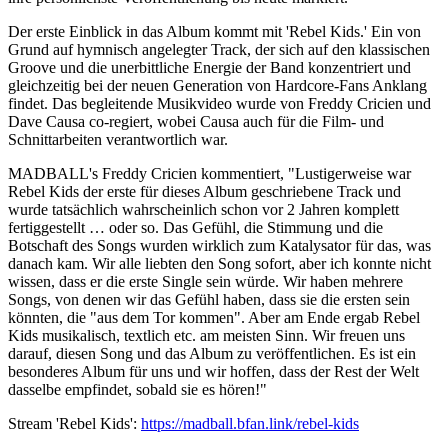
Der erste Einblick in das Album kommt mit 'Rebel Kids.' Ein von
Grund auf hymnisch angelegter Track, der sich auf den klassischen
Groove und die unerbittliche Energie der Band konzentriert und
gleichzeitig bei der neuen Generation von Hardcore-Fans Anklang
findet. Das begleitende Musikvideo wurde von Freddy Cricien und
Dave Causa co-regiert, wobei Causa auch für die Film- und
Schnittarbeiten verantwortlich war.
MADBALL's Freddy Cricien kommentiert, "Lustigerweise war
Rebel Kids der erste für dieses Album geschriebene Track und
wurde tatsächlich wahrscheinlich schon vor 2 Jahren komplett
fertiggestellt … oder so. Das Gefühl, die Stimmung und die
Botschaft des Songs wurden wirklich zum Katalysator für das, was
danach kam. Wir alle liebten den Song sofort, aber ich konnte nicht
wissen, dass er die erste Single sein würde. Wir haben mehrere
Songs, von denen wir das Gefühl haben, dass sie die ersten sein
könnten, die "aus dem Tor kommen". Aber am Ende ergab Rebel
Kids musikalisch, textlich etc. am meisten Sinn. Wir freuen uns
darauf, diesen Song und das Album zu veröffentlichen. Es ist ein
besonderes Album für uns und wir hoffen, dass der Rest der Welt
dasselbe empfindet, sobald sie es hören!"
Stream 'Rebel Kids':
https://madball.bfan.link/rebel-kids