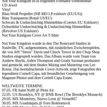
Not Your Kindgom ist in folgenden Formaten vorbestellbar:
CD Jewel
Vinyl
Blau-Weiß Propeller (NB MO LP exklusiv (EU/US))
Blau Transparent (Retail US/EU)
Schwarz & Undurchsichtig Himmelblau (Coretex EU Exklusiv)
Ochsenblut Undurchsichtig & Undurchsichtig Himmelblau
(Revolver US Exklusiv)
Not Your Kindgom Cover Art T-Shirt
Not Your Kingdom wurde in den The Boneyard Studios in
Nashville, TN, aufgenommen, mit zusätzlichen Zwischenspielen,
die von Jeff "Stress" Davis und Chuck Treece in den Chop Shop
Studios eingespielt wurden. Das Album wurde vom Team von
Andrew Baylis, Aiden Thompson und Grady Saxman produziert
und gemischt, mit dem finalen Mixing und Mastering von Lee
Rouse. Das beeindruckende Cover-Artwork zeigt Fotografien des
legendären Cornell Capa, mit freundlicher Genehmigung von
Magnum Photos und dem Cornell Capa Estate.
WELTWEITE TERMINE
07.05. FR Saint Nolff @ Plein Air
22.05. US Brooklyn, NY @ BNB Bowl (The Brooklyn Monarch)
29.05. MX Monterrey, Nuevo Leon @ Venue867
30.05. MX Guadalajara @ Foro Boletomovil