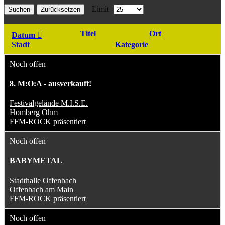
Limit
Suchen
Zurücksetzen
Titel
Ort
Datum
Stadt
Kategorie
Noch offen
8. M:O:A - ausverkauft!
Festivalgelände M.I.S.E.
Homberg Ohm
FFM-ROCK präsentiert
Noch offen
BABYMETAL
Stadthalle Offenbach
Offenbach am Main
FFM-ROCK präsentiert
Noch offen