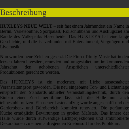
Beschreibung
HUXLEYS NEUE WELT
– seit fast einem Jahrhundert ein Name i
Berlin. Varietébühne, Sportpalast, Rollschuhbahn und Ausflugsziel am
Rande des Volksparks Hasenheide. Das HUXLEYS hat eine lange
Geschichte, und die ist verbunden mit Entertainment, Vergnügen und
Livemusik.
Nun wurden neue Zeichen gesetzt. Die Firma Trinity Music hat in den
letzten Jahren investiert, renoviert und umgestaltet, um im kommenden
Jahrzehnt den gehobenen Ansprüchen unterschiedlichster
Produktionen gerecht zu werden.
Das HUXLEYS ist ein moderner, mit Liebe ausgestalteter
Veranstaltungsort geworden. Die neu eingebaute Ton- und Lichtanlage
entspricht den Standards aktueller Veranstaltungstechnik, durch den
Einbau einer Zuschauertribüne lässt sich die Halle nun auch
teilbestuhlt nutzen. Ein neuer Lastenaufzug wurde angeschafft und der
Garderoben- und Bürobereich komplett renoviert. Die geräumige
Küche ermöglicht Bewirtungen in großen Maßstab. Das Innere der
Halle wurde durch aufwendige Lichtprojektionen und ambitionierte
Dekorationen zu einem aufregenden Erlebnisort für das Publikum.