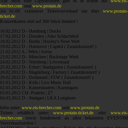
Alle Infos zum Gipfelkonzert gibt es in Kürze auf
www.eis-
brecher.com
und
www.protain.de
Ab 01.09. exklusiver Ticketvorverkauf nur über
www.protain-
ticket.de
Konzertkarten sind auf 300 Stück limitiert !
16.02.2012 D - Hamburg | Docks
17.02.2012 D - Dresden | Alter Schlachthof
18.02.2012 D - Berlin | Huxley's Neue Welt
19.02.2012 D - Hannover | Capitol ( Zusatzkonzert! )
21.02.2012 A - Wien | Arena
23.02.2012 D - München | Backstage Werk
24.02.2012 D - Nürnberg | Löwensaal
25.02.2012 D - Erfurt | Stadtgarten ( Zusatzkonzert! )
26.02.2012 D - Magdeburg | Factory ( Zusatzkonzert! )
29.02.2012 D - Dortmund | FZW ( Zusatzkonzert! )
01.03.2012 D - Köln | Live Music Hall
02.03.2012 D - Kaiserslautern | Kammgarn
03.03.2012 CH- Pratteln | Z7
04.03.2012 D - Stuttgart | LKA Longhorn
Infos unter:
www.eis-brecher.com
und
www.protain.de
Tickets erhältlich unter:
www.protain-ticket.de
oder
www.eis
brecher.com
sowie bundesweit an allen bekannten EVENTIM
Vorverkaufsstellen !