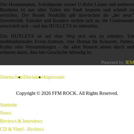
Der Hermannplatz, Schnittpunkt zweier U-Bahn Linien und mehrerer
Buslinien ist aus allen Teilen der Stadt bequem und schnell zu
erreichen. Der Bezirk Neukölln gilt inzwischen als „der neue“
Szenebezirk. Künstler und Kreative siedeln sich an, die Gastronomie
entwickelt sich – und das HUXLEYS ist mittendrin.
Das HUXLEYS ist auf dem Weg sich neu zu erfinden. Ein
multifunktionales Event-Zentrum, eine Heimat für Konzerte, Parties,
Kultur oder Versammlungen – die alten Mauern atmen durch und
erinnern daran, dass hier Geschichte lebendig ist.
Powered by
JEM
Datenschutz
Disclaimer
Impressum
Copyright © 2026 FFM ROCK. All Rights Reserved.
Startseite
News
Reviews & Interviews
CD & Vinyl - Reviews