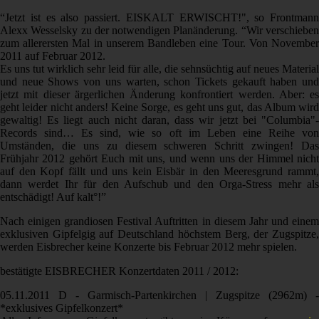
“Jetzt ist es also passiert. EISKALT ERWISCHT!", so Frontmann
Alexx Wesselsky zu der notwendigen Planänderung. “Wir verschieben
zum allerersten Mal in unserem Bandleben eine Tour. Von November
2011 auf Februar 2012.
Es uns tut wirklich sehr leid für alle, die sehnsüchtig auf neues Material
und neue Shows von uns warten, schon Tickets gekauft haben und
jetzt mit dieser ärgerlichen Änderung konfrontiert werden. Aber: es
geht leider nicht anders! Keine Sorge, es geht uns gut, das Album wird
gewaltig! Es liegt auch nicht daran, dass wir jetzt bei "Columbia"-
Records sind… Es sind, wie so oft im Leben eine Reihe von
Umständen, die uns zu diesem schweren Schritt zwingen! Das
Frühjahr 2012 gehört Euch mit uns, und wenn uns der Himmel nicht
auf den Kopf fällt und uns kein Eisbär in den Meeresgrund rammt,
dann werdet Ihr für den Aufschub und den Orga-Stress mehr als
entschädigt! Auf kalt°!”
Nach einigen grandiosen Festival Auftritten in diesem Jahr und einem
exklusiven Gipfelgig auf Deutschland höchstem Berg, der Zugspitze,
werden Eisbrecher keine Konzerte bis Februar 2012 mehr spielen.
bestätigte EISBRECHER Konzertdaten 2011 / 2012:
05.11.2011 D - Garmisch-Partenkirchen | Zugspitze (2962m) -
*exklusives Gipfelkonzert*