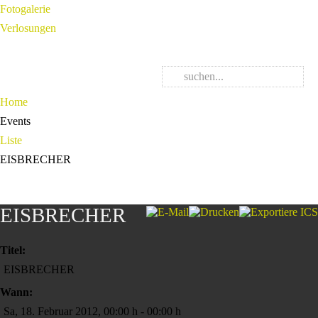
Fotogalerie
Verlosungen
Home
Events
Liste
EISBRECHER
EISBRECHER
Titel:
EISBRECHER
Wann:
Sa, 18. Februar 2012
,
00:00 h
-
00:00 h