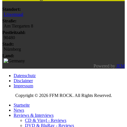
Standort:
Löwensaal
Straße:
Am Tiergarten 8
Postleitzahl:
90480
Stadt:
Nürnberg
Land:
Powered by
JEM
Datenschutz
Disclaimer
Impressum
Copyright © 2026 FFM ROCK. All Rights Reserved.
Startseite
News
Reviews & Interviews
CD & Vinyl - Reviews
DVD & BluRay - Reviews