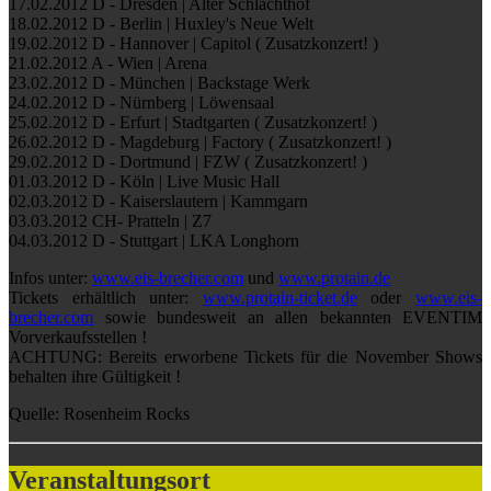
17.02.2012 D - Dresden | Alter Schlachthof
18.02.2012 D - Berlin | Huxley's Neue Welt
19.02.2012 D - Hannover | Capitol ( Zusatzkonzert! )
21.02.2012 A - Wien | Arena
23.02.2012 D - München | Backstage Werk
24.02.2012 D - Nürnberg | Löwensaal
25.02.2012 D - Erfurt | Stadtgarten ( Zusatzkonzert! )
26.02.2012 D - Magdeburg | Factory ( Zusatzkonzert! )
29.02.2012 D - Dortmund | FZW ( Zusatzkonzert! )
01.03.2012 D - Köln | Live Music Hall
02.03.2012 D - Kaiserslautern | Kammgarn
03.03.2012 CH- Pratteln | Z7
04.03.2012 D - Stuttgart | LKA Longhorn
Infos unter:
www.eis-brecher.com
und
www.protain.de
Tickets erhältlich unter:
www.protain-ticket.de
oder
www.eis-
brecher.com
sowie bundesweit an allen bekannten EVENTIM
Vorverkaufsstellen !
ACHTUNG: Bereits erworbene Tickets für die November Shows
behalten ihre Gültigkeit !
Quelle: Rosenheim Rocks
Veranstaltungsort