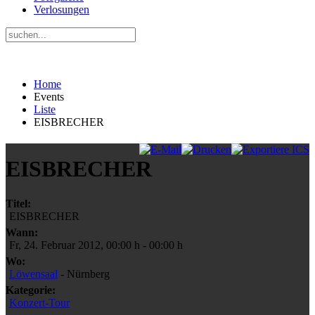
Verlosungen
Home
Events
Liste
EISBRECHER
EISBRECHER
Titel:
EISBRECHER
Wann:
Fr, 24. Februar 2012
,
00:00 h
-
00:00 h
Wo:
Löwensaal
- Nürnberg
Kategorie:
Konzert-Tour