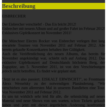
Beschreibung
EISBRECHER
Der Eisbrecher verschiebt! - Das Eis bricht 2012!
Eisbrecher mit neuem Album und auf großer Fahrt im Februar 2012!
Exklusives Gipfelkonzert im November 2011!
Die Münchner Electro Rocker von Eisbrecher verlegen ihre lang
erwartete Tournee von November 2011 auf Februar 2012. Alle
bereits gekaufte Konzertkarten behalten ihre Gültigkeit.
Auch die Veröffentlichung des neuen Albums, das bereits für
November angekündigt war, schiebt sich auf Anfang 2012. Das
exklusive Gipfelkonzert auf Deutschlands höchstem Berg, der
Zugspitze, am 5. November 2011, ist von den Verschiebungen
jedoch nicht betroffen. Es findet wie geplant statt.
“Jetzt ist es also passiert. EISKALT ERWISCHT!", so Frontmann
Alexx Wesselsky zu der notwendigen Planänderung. “Wir
verschieben zum allerersten Mal in unserem Bandleben eine Tour.
Von November 2011 auf Februar 2012.
Es uns tut wirklich sehr leid für alle, die sehnsüchtig auf neues
Material und neue Shows von uns warten, schon Tickets gekauft
haben und jetzt mit dieser ärgerlichen Änderung konfrontiert