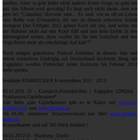
werden. Aber: es geht leider nicht anders! Keine Sorge, es geht uns
gut, das Album wird gewaltig! Es liegt auch nicht daran, dass wir
jetzt bei "Columbia"-Records sind… Es sind, wie so oft im Leben
eine Reihe von Umständen, die uns zu diesem schweren Schritt
zwingen! Das Frühjahr 2012 gehört Euch mit uns, und wenn uns
der Himmel nicht auf den Kopf fällt und uns kein Eisbär in den
Meeresgrund rammt, dann werdet Ihr für den Aufschub und den
Orga-Stress mehr als entschädigt! Auf kalt°!”
Nach einigen grandiosen Festival Auftritten in diesem Jahr und
einem exklusiven Gipfelgig auf Deutschland höchstem Berg, der
Zugspitze, werden Eisbrecher keine Konzerte bis Februar 2012
mehr spielen.
bestätigte EISBRECHER Konzertdaten 2011 / 2012:
05.11.2011 D - Garmisch-Partenkirchen | Zugspitze (2962m) -
*exklusives Gipfelkonzert*
Alle Infos zum Gipfelkonzert gibt es in Kürze auf
www.eis-
brecher.com
und
www.protain.de
Ab 01.09. exklusiver Ticketvorverkauf nur über
www.protain-
ticket.de
Konzertkarten sind auf 300 Stück limitiert !
16.02.2012 D - Hamburg | Docks