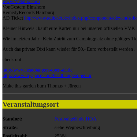
www.Metaltix.com
VonGestern Elmshorn
RemedyRecords Hamburg
AD Ticket
http://www.adticket.de/index.php/component/adevent/sol
Kleiner Hinweis : kauft eure Karten nur bei unseren offiziellen VVK 
Wie im letzten Jahr : Kein Zutritt zum Campingplatz ohne gültiges Ti
Auch das private Dixi kann wieder für 50,- Euro vorbestellt werden .
check out :
http://www.headbangers-open-air.de
http://www.myspace.com/headbangersopenair
Make this garden burn Thomas + Jürgen
Veranstaltungsort
Standort:
Festivalgelände HOA
Straße:
siehe Wegbeschreibung
Postleitzahl:
25364