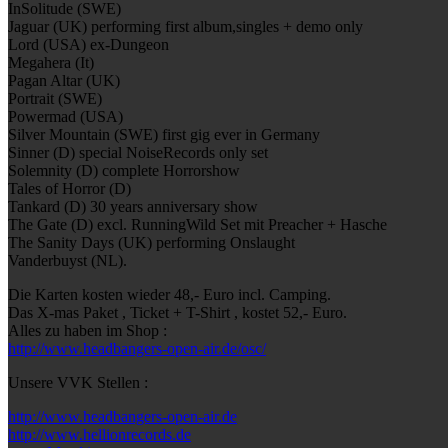
InSolitude (SWE)
Jaguar (UK) performing first album,singles + demo only
Lord (USA) ex-Dungeon
Megahera (It)
Pagan Altar (UK)
Portrait (SWE)
Powermad (USA)
Silver Mountain (SWE) first gig ever in Germany
Sinner (D) special NoiseRecords only set
Solemnity (D) complete Horrorshow
Tales of Horror (D)
Tankard (D) 30 years anniversary show
The Gate (D) excl. RunningWild Set mit Preacher + Hasche
The Sanity Days (UK) performing Onslaught
Vanderbuyst (NL).
Die Karten kosten wieder 48,- Euro incl. Camping.
Das X-mas Paket , Ticket + T-Shirt , kostet 52,- Euro.
Alles zu haben im Shop :
http://www.headbangers-open-air.de/osc/
Unsere VVK Stellen :
http://www.headbangers-open-air.de
http://www.hellionrecords.de