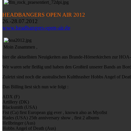
HEADBANGERS OPEN AIR 2012
26.-28.07.2012
www.headbangers-open-air.de
Moin Zusammen ,
hier die aktuellsten Neuigkeiten aus Brande-Hörnerkirchen zur HOA-
Wir waren sehr fleißig und haben den Großteil unserer Bands an Bord
Zuletzt sind noch die australischen Kultthrasher Hobbs Angel of Dea
Das Billing liest sich nun wie folgt :
ADX (F)
Artillery (DK)
Blacksmith (USA)
Fist (Ca) first European gig ever , known also as Myofist
Hades (USA) 25th anniversary show , first 2 albums
Hellbringer (Aus)
Hobbs Angel of Death (Aus)