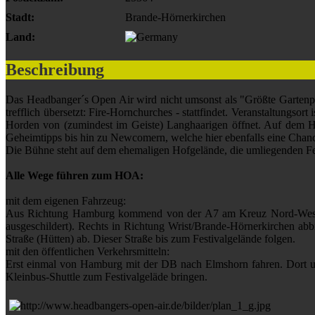
Stadt:
Brande-Hörnerkirchen
Land:
Beschreibung
Das Headbanger´s Open Air wird nicht umsonst als "Größte Gartenpa
trefflich übersetzt: Fire-Hornchurches - stattfindet. Veranstaltungsor
Horden von (zumindest im Geiste) Langhaarigen öffnet. Auf dem H
Geheimtipps bis hin zu Newcomern, welche hier ebenfalls eine Chance 
Die Bühne steht auf dem ehemaligen Hofgelände, die umliegenden Feld
Alle Wege führen zum HOA:
mit dem eigenen Fahrzeug:
Aus Richtung Hamburg kommend von der A7 am Kreuz Nord-West au
ausgeschildert). Rechts in Richtung Wrist/Brande-Hörnerkirchen abb
Straße (Hütten) ab. Dieser Straße bis zum Festivalgelände folgen.
mit den öffentlichen Verkehrsmitteln:
Erst einmal von Hamburg mit der DB nach Elmshorn fahren. Dort um
Kleinbus-Shuttle zum Festivalgeläde bringen.