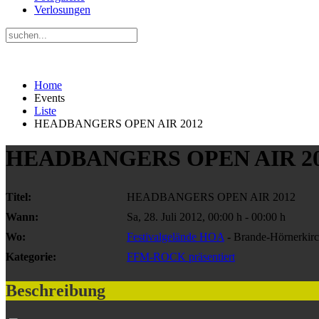
Verlosungen
Home
Events
Liste
HEADBANGERS OPEN AIR 2012
HEADBANGERS OPEN AIR 2
Titel:
HEADBANGERS OPEN AIR 2012
Wann:
Sa, 28. Juli 2012
,
00:00 h
-
00:00 h
Wo:
Festivalgelände HOA
- Brande-Hörnerkir
Kategorie:
FFM-ROCK präsentiert
Beschreibung