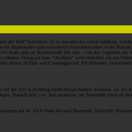
rty der Welt" bezeichnet. Es ist nunmehr das zehnte Jubiläum, welche
t ist ein abgebrannter (und restaurierter) Bauernhof mitten in der Botani
OA findet man an Bandauswahl fast alles - von den Legenden der A
erhalten. Einzig auf teure "Headliner" wird verzichtet, um den Eintrit
er dienen als Park- und Campingground. Für Pilsbuden, Futterstände u
f die A23 in Richtung Heide/Husum/Itzehoe wechseln. An der Abfah
iegen. Danach geht´s ca. 3km geradeaus, am Stopschild müsst ihr links
steigen auf die AKN-Bahn bis nach Barmstedt, Haltestelle Brunnenstr