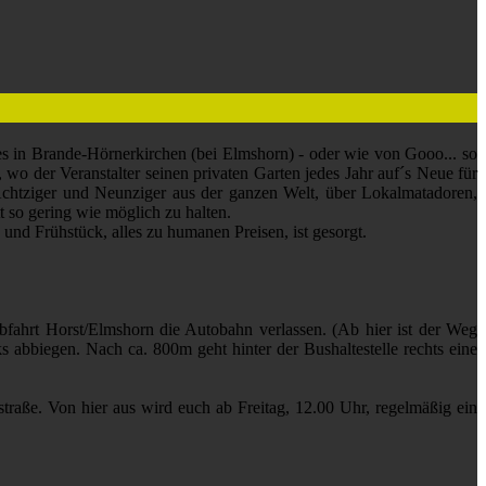
s in Brande-Hörnerkirchen (bei Elmshorn) - oder wie von Gooo... so
k, wo der Veranstalter seinen privaten Garten jedes Jahr auf´s Neue für
chtziger und Neunziger aus der ganzen Welt, über Lokalmatadoren,
t so gering wie möglich zu halten.
nd Frühstück, alles zu humanen Preisen, ist gesorgt.
rt Horst/Elmshorn die Autobahn verlassen. (Ab hier ist der Weg
 abbiegen. Nach ca. 800m geht hinter der Bushaltestelle rechts eine
aße. Von hier aus wird euch ab Freitag, 12.00 Uhr, regelmäßig ein