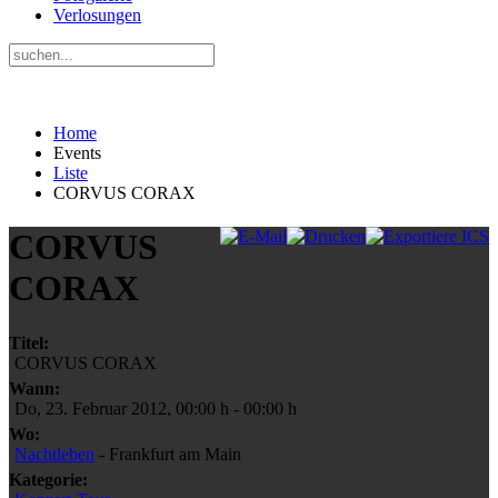
Verlosungen
Home
Events
Liste
CORVUS CORAX
CORVUS
CORAX
Titel:
CORVUS CORAX
Wann:
Do, 23. Februar 2012
,
00:00 h
-
00:00 h
Wo:
Nachtleben
- Frankfurt am Main
Kategorie: