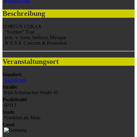
Konzert-Tour
Beschreibung
CORVUS CORAX
"Sverker" Tour
präs. v. Sonic Seducer, Miruque
& A.S.S. Concerts & Promotion
Veranstaltungsort
Standort:
Nachtleben
Straße:
Kurt-Schumacher-Straße 45
Postleitzahl:
60313
Stadt:
Frankfurt am Main
Land: