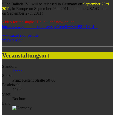
"The Ballads IV" will be released in Germany on
September 23rd
2011
, in Europe on September 26th 2011 and in the USA/Canada
on September 27th 2011!
Video for the single "Hallelujah" now online:
http://www.youtube.com/user/spv#p/u/0/wKMP81DVLLk
www.axel-rudi-pell.de
www.spv.de
Veranstaltungsort
Standort:
Zeche
Straße:
Prinz-Regent Straße 50-60
Postleitzahl:
44795
Stadt:
Bochum
Land: