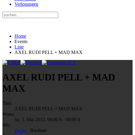
Verlosungen
Home
Events
Liste
AXEL RUDI PELL + MAD MAX
AXEL RUDI PELL + MAD
MAX
Titel:
AXEL RUDI PELL + MAD MAX
Wann:
Sa, 5. Mai 2012
,
00:00 h
-
00:00 h
Wo:
Zeche
- Bochum