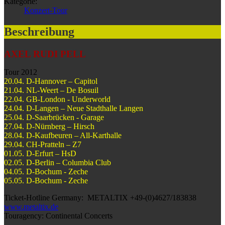
Kategorie:
Konzert-Tour
Beschreibung
AXEL RUDI PELL
Tour 2012
20.04. D-Hannover – Capitol
21.04. NL-Weert – De Bosuil
22.04. GB-London - Underworld
24.04. D-Langen – Neue Stadthalle Langen
25.04. D-Saarbrücken - Garage
27.04. D-Nürnberg – Hirsch
28.04. D-Kaufbeuren – All-Karthalle
29.04. CH-Pratteln – Z7
01.05. D-Erfurt – HsD
02.05. D-Berlin – Columbia Club
04.05. D-Bochum - Zeche
05.05. D-Bochum - Zeche
Ticket-Hotline Germany: METALTIX +49-(0)4627/183838
www.metaltix.de
Touragency: Continental Concerts