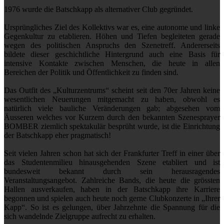
1976 wurde die Batschkapp als alternativer Club gegründet.
Ursprüngliches Ziel des Kollektivs war es, eine autonome und linke
Gegenkultur zu etablieren. Höhen und Tiefen begleiteten gerade
wegen des politischen Anspruchs den Szenetreff. Andererseits
bildete dieser geschichtliche Hintergrund auch eine Basis für
intensive Kontakte zwischen Menschen, die heute in allen
Bereichen der Politik und Öffentlichkeit zu finden sind.
Das Outfit des „Kulturzentrums“ scheint seit den 70er Jahren keine
wesentlichen Neuerungen mitgemacht zu haben, obwohl es
natürlich viele bauliche Veränderungen gab; abgesehen vom
Äusseren welches vor Kurzem durch den bekannten Szenesprayer
BOMBER ziemlich spektakulär besprüht wurde, ist die Einrichtung
der Batschkapp eher pragmatisch!
Seit vielen Jahren schon hat sich der Frankfurter Treff in einer über
das Studentenmilieu hinausgehenden Szene etabliert und ist
bundesweit bekannt durch sein herausragendes
Veranstaltungsangebot. Zahlreiche Bands, die heute die grössten
Hallen ausverkaufen, haben in der Batschkapp ihre Karriere
begonnen und spielen auch heute noch gerne Clubkonzerte in „Ihrer
Kapp“. So ist es gelungen, über Jahrzehnte die Spannung für die
sich wandelnde Zielgruppe aufrecht zu erhalten.