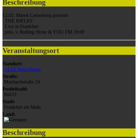
Beschreibung
12.02. Marek Lieberberg presents
THE RIFLES
Live in Frankfurt
präs. v. Rolling Stone & YOU FM 19:00
Veranstaltungsort
Standort:
ALTE Batschkapp
Straße:
Maybachstraße 24
Postleitzahl:
60433
Stadt:
Frankfurt am Main
Land:
Beschreibung