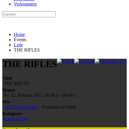
Verlosungen
Home
Events
Liste
THE RIFLES
THE RIFLES
Titel:
THE RIFLES
Wann:
So, 12. Februar 2012
,
00:00 h
-
00:00 h
Wo:
ALTE Batschkapp
- Frankfurt am Main
Kategorie:
Konzert-Tour