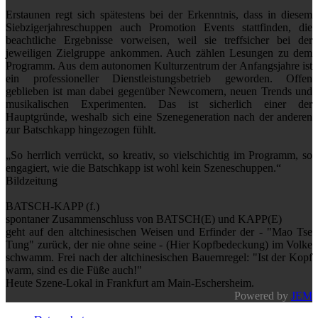
Erstaunen regt sich spätestens bei der Erkenntnis, dass in diesem
Siebzigerjahreschuppen auch Promotion Events stattfinden, die
beachtliche Ergebnisse vorweisen, weil sie treffsicher bei der
jeweiligen Zielgruppe ankommen. Auch zählen Lesungen zu dem
Programm. Aus dem autonomen Kulturzentrum der Anfangsjahre ist
ein professioneller Dienstleistungsbetrieb geworden. Offen
geblieben ist man dabei gegenüber Newcomern, neuen Trends und
musikalischen Experimenten. Das ist sicherlich einer der
Hauptgründe, weshalb sich eine Szenegeneration nach der anderen
zur Batschkapp hingezogen fühlt.
„So herrlich verrückt, so kreativ, so vielschichtig im Programm, so
engagiert, wie die Batschkapp ist wohl kein Szeneschuppen.“
Bildzeitung
BATSCH-KAPP (f.)
spontaner Zusammenschluss von BATSCH(E) und KAPP(E)
geht auf den altchinesischen Weisen und Erfinder der - "Mao Tse
Tung" zurück, der nie ohne seine - (Hier Kopfbedeckung) im Volke
schwamm. Frei nach der altchinesischen Bauernregel: "Ist der Kopf
warm, sind es die Füße auch!"
Heute Szene-Lokal in Frankfurt am Main-Eschersheim.
Powered by
JEM