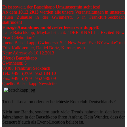
Es ist soweit, der Batschkapp Umzugstermin steht fest!
Ab dem
10.12.2013
werden alle unsere Veranstaltungen in unserem
neuen Zuhause in der Gwinnerstr. 5 in Frankfurt-Seckbach
stattfinden!
Einzige Ausnahme: an Silvester feiern wir doppelt!
- alte Batschkapp, Maybachstr. 24: "DER KNALL - Excited New
Year Celebration"
- neue Batschkapp, Gwinnerstr. 5: " New Years Eve BY awake" mit
Fritz Kalkbrenner, Daniel Bortz, Karotte, uvm.
Neue Adresse ab 10.12.2013
(Neue) Batschkapp
Gwinnerstr. 5
60388 Frankfurt-Seckbach
Tel.: +49 - (0)69 - 952 184 10
Fax: +49 - (0)69 - 952 986 09
Quelle: Batschkapp Newsletter
Trend – Location oder der beliebteste Rockclub Deutschlands ?
Nicht nur Bands, sondern auch viele Trends nahmen in den letzten
Jahrzehnten in der Batschkapp ihren Anfang. Kein Wunder, dass der
Szenetreff auch als Event-Location beliebt ist.