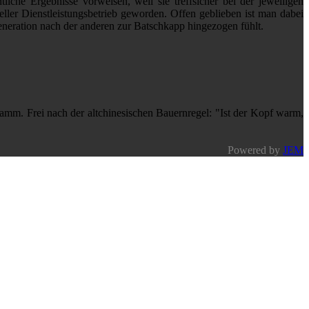
liche Ergebnisse vorweisen, weil sie treffsicher bei der jeweiligen
er Dienstleistungsbetrieb geworden. Offen geblieben ist man dabei
neration nach der anderen zur Batschkapp hingezogen fühlt.
amm. Frei nach der altchinesischen Bauernregel: "Ist der Kopf warm,
Powered by
JEM