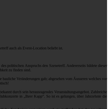
reff auch als Event-Location beliebt ist.
es politischen Anspruchs den Szenetreff. Andererseits bildete dieser
hkeit zu finden sind.
iele bauliche Veränderungen gab; abgesehen vom Äusseren welches vor
tisch!
t bekannt durch sein herausragendes Veranstaltungsangebot. Zahlreiche
ubkonzerte in „Ihrer Kapp“. So ist es gelungen, über Jahrzehnte die