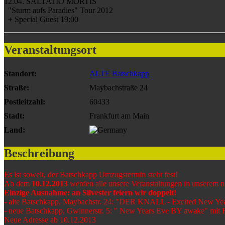
12.04. SALTATIO MORTIS
"Sturm aufs Paradies" Tour 2012
+ Special Guest 19:00
Veranstaltungsort
Standort:
ALTE Batschkapp
Straße:
Maybachstraße 24
Postleitzahl:
60433
Stadt:
Frankfurt am Main
Land:
Beschreibung
Es ist soweit, der Batschkapp Umzugstermin steht fest!
Ab dem
10.12.2013
werden alle unsere Veranstaltungen in unserem ne
Einzige Ausnahme: an Silvester feiern wir doppelt!
- alte Batschkapp, Maybachstr. 24: "DER KNALL - Excited New Yea
- neue Batschkapp, Gwinnerstr. 5: " New Years Eve BY awake" mit Fr
Neue Adresse ab 10.12.2013