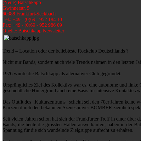
(Neue) Batschkapp
Gwinnerstr. 5
60388 Frankfurt-Seckbach
Tel.: +49 - (0)69 - 952 184 10
Fax: +49 - (0)69 - 952 986 09
Quelle: Batschkapp Newsletter
Trend – Location oder der beliebteste Rockclub Deutschlands ?
Nicht nur Bands, sondern auch viele Trends nahmen in den letzten Jah
1976 wurde die Batschkapp als alternativer Club gegründet.
Ursprüngliches Ziel des Kollektivs war es, eine autonome und linke 
geschichtliche Hintergrund auch eine Basis für intensive Kontakte zwi
Das Outfit des „Kulturzentrums“ scheint seit den 70er Jahren keine
Kurzem durch den bekannten Szenesprayer BOMBER ziemlich spektaku
Seit vielen Jahren schon hat sich der Frankfurter Treff in einer übe
Bands, die heute die grössten Hallen ausverkaufen, haben in der Ba
Spannung für die sich wandelnde Zielgruppe aufrecht zu erhalten.