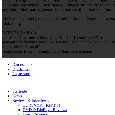
Erstaunen regt sich spätestens bei der Erkenntnis, dass in diesem 
Zielgruppe ankommen. Auch zählen Lesungen zu dem Programm. Aus d
gegenüber Newcomern, neuen Trends und musikalischen Experimenten. 
„So herrlich verrückt, so kreativ, so vielschichtig im Programm, so e
Bildzeitung
BATSCH-KAPP (f.)
spontaner Zusammenschluss von BATSCH(E) und KAPP(E)
geht auf den altchinesischen Weisen und Erfinder der - "Mao Tse Tu
sind es die Füße auch!"
Heute Szene-Lokal in Frankfurt am Main-Eschersheim.
Datenschutz
Disclaimer
Impressum
Startseite
News
Reviews & Interviews
CD & Vinyl - Reviews
DVD & BluRay - Reviews
Live - Reviews