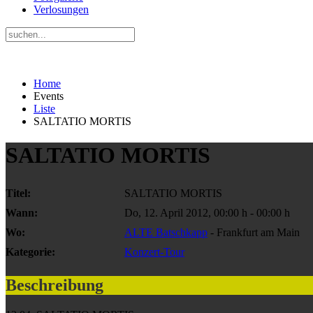
Verlosungen
Home
Events
Liste
SALTATIO MORTIS
SALTATIO MORTIS
Titel:
SALTATIO MORTIS
Wann:
Do, 12. April 2012
,
00:00 h
-
00:00 h
Wo:
ALTE Batschkapp
- Frankfurt am Main
Kategorie:
Konzert-Tour
Beschreibung