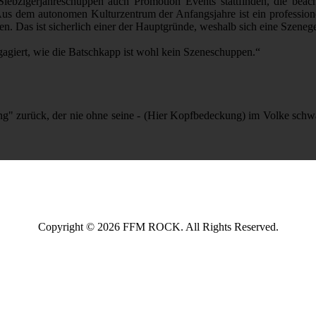
Siebzigerjahreschuppen auch Promotion Events stattfinden, die beacht
em autonomen Kulturzentrum der Anfangsjahre ist ein professionell
Das ist sicherlich einer der Hauptgründe, weshalb sich eine Szenege
ngagiert, wie die Batschkapp ist wohl kein Szeneschuppen.“
ng" zurück, der nie ohne seine - (Hier Kopfbedeckung) im Volke schw
Copyright © 2026 FFM ROCK. All Rights Reserved.