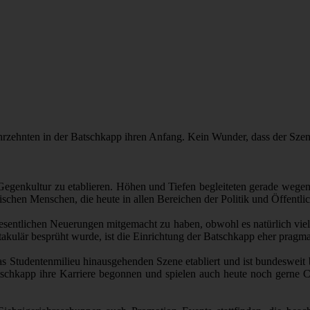
rzehnten in der Batschkapp ihren Anfang. Kein Wunder, dass der Szenet
Gegenkultur zu etablieren. Höhen und Tiefen begleiteten gerade wegen d
schen Menschen, die heute in allen Bereichen der Politik und Öffentlic
 wesentlichen Neuerungen mitgemacht zu haben, obwohl es natürlich v
lär besprüht wurde, ist die Einrichtung der Batschkapp eher pragma
r das Studentenmilieu hinausgehenden Szene etabliert und ist bundeswei
tschkapp ihre Karriere begonnen und spielen auch heute noch gerne Cl