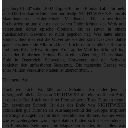
„Century Child“ sahnt 2002 Doppel Platin in Finnland ab - für mehr
als 60.000 verkaufte Einheiten und festigt NIGHTWISH’s Status als
Skandinaviens erfolgreichste Metalband. Die umwerfende
Orchestrierung und die majestätischen Chöre krönen das Werk und
versprühen derart epische Opulenz, die es zuvor in einem
musikalischen Gewand so nicht gegeben hat. Wer hätte ahnen
können, dass dies erst die Ouvertüre werden soll? Das zwei Jahre
später erscheinende Album „Once“ bricht dann sämtliche Rekorde
und übertrifft alle Erwartungen: Am Tag der Veröffentlichung bringt
es in der finnischen Heimat Platin ein; später folgt Deutschland.
Gold in Österreich, Schweden, Norwegen und der Schweiz
begleiten den unfassbaren Siegeszug. Die magische Grenze von
einer Million verkaufter Platten ist überschritten…
Eine neue Ära
Doch wo Licht ist, fällt auch Schatten. So endet jene so
außergewöhnliche Ära von NIGHTWISH mit einem offenen Brief,
in dem die Band sich von ihrer Frontsängerin Tarja Turunen trennt.
Ein gewaltiger Schock. Ist dies das Ende von NIGHTWISH?
Schließlich gilt Turunen als Aushängeschild der Gruppe, inspiriert
die Songs maßgeblich mit ihrer beachtlichen Stimme. Keiner weiß,
wie es weitergehen wird: Spekulation finden sich insbesondere in
den finnischen Zeitungen und Magazinen wieder, doch alles, was