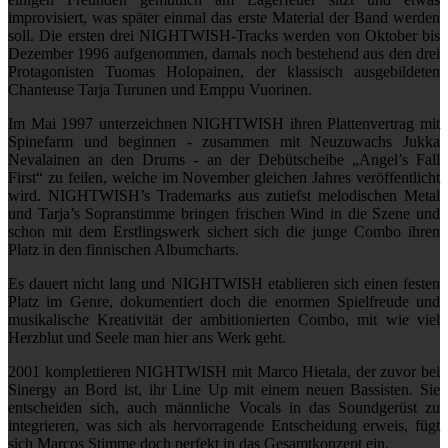
improvisiert, was später einmal das erste Material der Band werden
soll. Die ersten drei NIGHTWISH-Tracks werden von Oktober bis
Dezember 1996 aufgenommen, damals noch bestehend aus den drei
Protagonisten Tuomas Holopainen, der klassisch ausgebildeten
Chanteuse Tarja Turunen und Emppu Vuorinen.
Im Mai 1997 unterzeichnen NIGHTWISH ihren Plattenvertrag mit
Spinefarm und beginnen - zusammen mit Neuzuwachs Jukka
Nevalainen an den Drums - an der Debütscheibe „Angel’s Fall
First“ zu feilen, welche im November gleichen Jahres veröffentlicht
wird. NIGHTWISH’s Trademarks aus zutiefst melodischen Metal
und Tarja’s Sopranstimme bringen frischen Wind in die Szene und
schon mit dem Erstlingswerk sichert sich die junge Combo ihren
Platz in den finnischen Albumcharts.
Es dauert nicht lang und NIGHTWISH etablieren sich einen festen
Platz im Genre, dokumentiert doch die enormen Spielfreude und
musikalische Kreativität der ambitionierten Combo, mit wie viel
Herzblut und Seele man hier ans Werk geht.
2001 komplettieren NIGHTWISH mit Marco Hietala, der zuvor bei
Sinergy an Bord ist, ihr Line Up mit einem neuen Bassisten. Sie
entscheiden sich, auch männliche Vocals in das Soundgerüst zu
integrieren, was sich als hervorragende Entscheidung erweis, fügt
sich Marcos Stimme doch perfekt in das Gesamtkonzept ein.