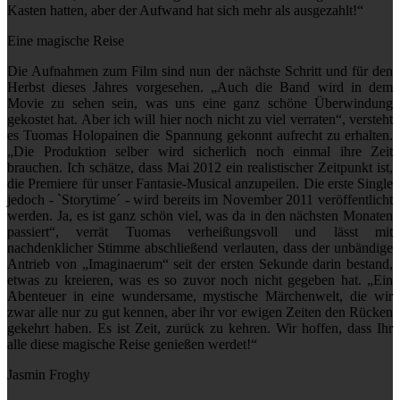
Kasten hatten, aber der Aufwand hat sich mehr als ausgezahlt!“
Eine magische Reise
Die Aufnahmen zum Film sind nun der nächste Schritt und für den
Herbst dieses Jahres vorgesehen. „Auch die Band wird in dem
Movie zu sehen sein, was uns eine ganz schöne Überwindung
gekostet hat. Aber ich will hier noch nicht zu viel verraten“, versteht
es Tuomas Holopainen die Spannung gekonnt aufrecht zu erhalten.
„Die Produktion selber wird sicherlich noch einmal ihre Zeit
brauchen. Ich schätze, dass Mai 2012 ein realistischer Zeitpunkt ist,
die Premiere für unser Fantasie-Musical anzupeilen. Die erste Single
jedoch - `Storytime´ - wird bereits im November 2011 veröffentlicht
werden. Ja, es ist ganz schön viel, was da in den nächsten Monaten
passiert“, verrät Tuomas verheißungsvoll und lässt mit
nachdenklicher Stimme abschließend verlauten, dass der unbändige
Antrieb von „Imaginaerum“ seit der ersten Sekunde darin bestand,
etwas zu kreieren, was es so zuvor noch nicht gegeben hat. „Ein
Abenteuer in eine wundersame, mystische Märchenwelt, die wir
zwar alle nur zu gut kennen, aber ihr vor ewigen Zeiten den Rücken
gekehrt haben. Es ist Zeit, zurück zu kehren. Wir hoffen, dass Ihr
alle diese magische Reise genießen werdet!“
Jasmin Froghy