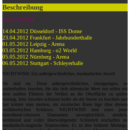
Beschreibung
NIGHTWISH
14.04.2012 Düsseldorf - ISS Dome
23.04.2012 Frankfurt - Jahrhunderthalle
01.05.2012 Leipzig - Arena
03.05.2012 Hamburg - o2 World
05.05.2012 Nürnberg - Arena
06.05.2012 Stuttgart - Schleyerhalle
NIGHTWISH: Ein außergewöhnliches, musikalisches Juwel!
Sie sind rar. Diese außergewöhnlichen, einzigartigen, so
zauberhaften Juwelen, die das tiefe stürmische Meer nur selten mit
dem sanften Flüstern der Wellen an die Oberfläche zu spülen
vermag. Jene Juwelen scheinen heller als die Sterne zu leuchten und
fast könnte man meinen, ein mystischer Bann läge über diesem
verführerischen Schätzen. NIGHTWISH sind eines jener
hinreißend-virtuosen Diamanten: unvergleichlich, sinnlich,
berührend und voller überwältigender Schönheit erschaffen sie
musikalisch-magische Traumwelten. Es ist ihre brillante Melange,