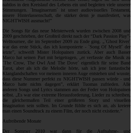
nahtlos in den Kreislauf des Lebens ein und begleiten viele unserer
Stimmungen. `Imaginaerum´ ist unser audiovisuelles Testament,
unsere Hinterlassenschaft, die stärker denn je manifestiert, was
NIGHTWISH ausmacht!”
Die Songs für das neue Meisterwerk wurden zwischen 2008 und
2009 geschrieben, der Großteil direkt nach der “Dark Passion Play”-
Welttournee, die im September 2009 zu Ende ging. „`Ghost River´
war das erste Stück, das ich komponierte - `Song Of Myself´ der
letzte”, schweift Mister Holopainen zurück. Aber auch Basser
Marco hat seinen Part mit beigetragen, „er verfasste die Musik zu
`The Crow, The Owl And The Dove´ eigentlich für seine Band
Tarot, aber als ich die Melodie hörte, sah ich jene fantastische
Klanglandschaften vor meinem inneren Auge entstehen und wusste,
dass diese Nummer perfekt zu NIGHTWISH passen würde - und
Marco hatte nichts dagegen”, erklärt Tuomas zufrieden. Alle
anderen Songs und Lyrics stammen aus der Feder von Holopainen
selbst. „Es war eine extreme Herausforderung, Lieder zu schreiben,
die gleichermaßen Teil einer größeren Story und visuellen
Imagination sein sollten. Im Grunde fühlte es sich an, als kreiere
man einen Soundtrack zu einem Film, der noch nicht existierte.“
Aufreibende Monate
Der Sommer 2010 war dann für die Aufnahme- und