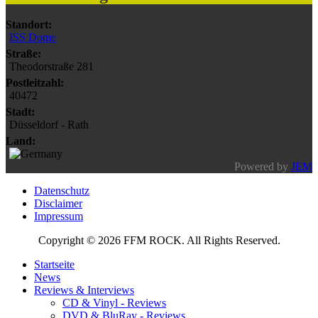
Standort:
ISS Dome
Straße:
Theodorstraße 281
Postleitzahl:
40472
Stadt:
Düsseldorf - Rath
Land:
Powered by
JEM
Datenschutz
Disclaimer
Impressum
Copyright © 2026 FFM ROCK. All Rights Reserved.
Startseite
News
Reviews & Interviews
CD & Vinyl - Reviews
DVD & BluRay - Reviews