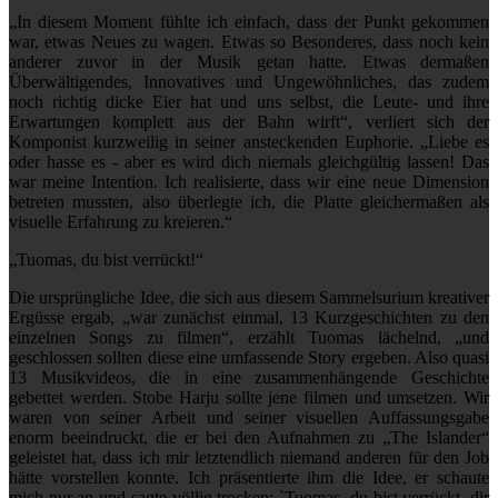
„In diesem Moment fühlte ich einfach, dass der Punkt gekommen
war, etwas Neues zu wagen. Etwas so Besonderes, dass noch kein
anderer zuvor in der Musik getan hatte. Etwas dermaßen
Überwältigendes, Innovatives und Ungewöhnliches, das zudem
noch richtig dicke Eier hat und uns selbst, die Leute- und ihre
Erwartungen komplett aus der Bahn wirft“, verliert sich der
Komponist kurzweilig in seiner ansteckenden Euphorie. „Liebe es
oder hasse es - aber es wird dich niemals gleichgültig lassen! Das
war meine Intention. Ich realisierte, dass wir eine neue Dimension
betreten mussten, also überlegte ich, die Platte gleichermaßen als
visuelle Erfahrung zu kreieren.“
„Tuomas, du bist verrückt!“
Die ursprüngliche Idee, die sich aus diesem Sammelsurium kreativer
Ergüsse ergab, „war zunächst einmal, 13 Kurzgeschichten zu den
einzelnen Songs zu filmen“, erzählt Tuomas lächelnd, „und
geschlossen sollten diese eine umfassende Story ergeben. Also quasi
13 Musikvideos, die in eine zusammenhängende Geschichte
gebettet werden. Stobe Harju sollte jene filmen und umsetzen. Wir
waren von seiner Arbeit und seiner visuellen Auffassungsgabe
enorm beeindruckt, die er bei den Aufnahmen zu „The Islander“
geleistet hat, dass ich mir letztendlich niemand anderen für den Job
hätte vorstellen konnte. Ich präsentierte ihm die Idee, er schaute
mich nur an und sagte völlig trocken: `Tuomas, du bist verrückt, dir