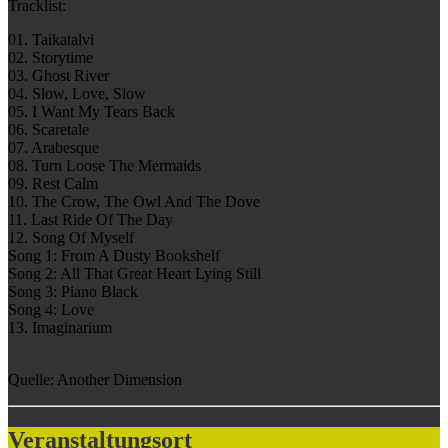
Tracklist:
01. Taikatalvi
02. Storytime
03. Ghost River
04. Slow, Love, Slow
05. I Want My Tears Back
06. Scaretale
07. Arabesque
08. Turn Loose The Mermaids
09. Rest Calm
10. The Crow, The Owl And The Dove
11. Last Ride Of The Day
12. Song Of Myself
Song 1: From A Dusty Bookshelf
Song 2: All That Great Heart Lying Still
Song 3: Piano Black
Song 4: Love
13. Imaginarium
Quelle: Another Dimension
Veranstaltungsort