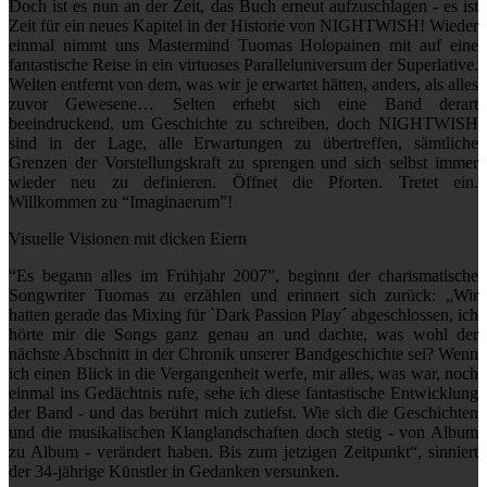
Doch ist es nun an der Zeit, das Buch erneut aufzuschlagen - es ist
Zeit für ein neues Kapitel in der Historie von NIGHTWISH! Wieder
einmal nimmt uns Mastermind Tuomas Holopainen mit auf eine
fantastische Reise in ein virtuoses Paralleluniversum der Superlative.
Welten entfernt von dem, was wir je erwartet hätten, anders, als alles
zuvor Gewesene… Selten erhebt sich eine Band derart
beeindruckend, um Geschichte zu schreiben, doch NIGHTWISH
sind in der Lage, alle Erwartungen zu übertreffen, sämtliche
Grenzen der Vorstellungskraft zu sprengen und sich selbst immer
wieder neu zu definieren. Öffnet die Pforten. Tretet ein.
Willkommen zu “Imaginaerum”!
Visuelle Visionen mit dicken Eiern
“Es begann alles im Frühjahr 2007”, beginnt der charismatische
Songwriter Tuomas zu erzählen und erinnert sich zurück: „Wir
hatten gerade das Mixing für `Dark Passion Play´ abgeschlossen, ich
hörte mir die Songs ganz genau an und dachte, was wohl der
nächste Abschnitt in der Chronik unserer Bandgeschichte sei? Wenn
ich einen Blick in die Vergangenheit werfe, mir alles, was war, noch
einmal ins Gedächtnis rufe, sehe ich diese fantastische Entwicklung
der Band - und das berührt mich zutiefst. Wie sich die Geschichten
und die musikalischen Klanglandschaften doch stetig - von Album
zu Album - verändert haben. Bis zum jetzigen Zeitpunkt“, sinniert
der 34-jährige Künstler in Gedanken versunken.