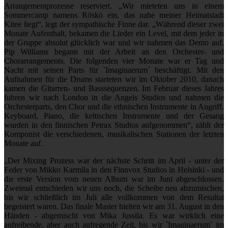
Arrangementprozesse reserviert. „Wir mieteten uns in einem
Sommercamp namens Röskö ein, das nahe meiner Heimatstadt
Kitee liegt“, legt der sympathische Finne dar. „Während dieser zwei
Monate Aufenthalt, bekamen die Lieder ein Level, mit dem jeder in
der Gruppe absolut glücklich war und wir nahmen das Demo auf.
Pip Williams begann mit der Arbeit an den Orchester- und
Chorarrangements. Die folgenden vier Monate war er Tag und
Nacht mit seinen Parts für `Imaginaerum´ beschäftigt. Mit den
Aufnahmen für die Drums starteten wir im Oktober 2010, danach
kamen die Gitarren- und Basssequenzen. Im Februar dieses Jahres
fuhren wir nach London in die Angels Studios und nahmen die
Orchesterparts, den Chor und die ethnischen Instrumente in Angriff.
Keyboard, Piano, die keltischen Instrumente und der Gesang
wurden in den finnischen Petrax Studios aufgenommen“, zählt der
Komponist die verschiedenen, musikalischen Stationen der letzten
Monate auf.
„Der Mixing Prozess war der nächste Schritt im April - unter der
Feder von Mikko Karmila in den Finnvox Studios in Helsinki - und
die erste Version vom neuen Album war im Juni abgeschlossen.
Zweimal entschieden wir uns noch, die Scheibe neu abzumischen,
bis wir schließlich im Juli alle vollkommen von dem Resultat
begeistert waren. Das finale Master hielten wir am 31. August in den
Händen - abgemischt von Mika Jussila. Es war wirklich eine
aufreibende, aber auch aufregende Zeit, bis wir `Imaginaerum´ im