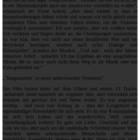
so ein Mammutprojekt auch nur ansatzweise vorstellen zu wollen“,
schmunzelt der Finne kokett, „aber dann meinte er, dass er
Herausforderungen lieben würde und warum wir nicht gleich einen
kompletten Film, statt einzelner Videos drehen, um die Visionen
bestmöglich umzusetzen? Ich war perplex, aber wir wollten keine
Zeit verlieren und fingen direkt an, die Überlegungen umzusetzen.
Es war klar, dass wir nicht nur einen detaillierten Plot und ein
Storyskript benötigen, sondern auch echte Dialoge und
Schauspieler“, pointiert der Musiker. „Und nun - nach drei Jahren
intensiver Arbeit - betrachte ich das Ergebnis als eine ausgefallene
Mixtur, die so zuvor noch nicht ihren Weg in die Musik oder das
Kino gefunden hat.“
„`Imaginaerum´ ist unser audiovisuelles Testament“
Der Film basiert dabei auf dem Album und seinen 13 Tracks,
„behandelt somit natürlich die originäre Idee, aber entwickelt sich
trotzdem auf gewisse Art und Weise weiter. Es war ungemein
wichtig - und zwar von Anfang an - dass der Longplayer als
eigenständiges Kunstobjekt für sich steht. Es ist eine Konzeptplatte,
die sich dem Leben und der wundervollen Welt unserer
Vorstellungskraft widmet: Es geht um Liebe, Unschuld und das
Gute ins uns, aber auch um die zauberhafte Schönheit unserer Welt.
Natürlich spielen sehnsuchtsvolle Melancholie und düster-
bedrohliche Augenblicke ebenso eine Rolle, fügen sie sich doch