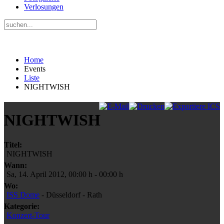
Verlosungen
Home
Events
Liste
NIGHTWISH
NIGHTWISH
Titel:
NIGHTWISH
Wann:
Sa, 14. April 2012
,
00:00 h
-
00:00 h
Wo:
ISS Dome
- Düsseldorf - Rath
Kategorie:
Konzert-Tour