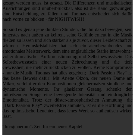
gesagt werden muss, ist gesagt. Die Differenzen und musikalischen
Ausrichtungen sind unüberbrückbar, also ist die Band gezwungen,
eine Entscheidung zu fällen und Tuomas entscheidet sich dafür,
nach vorne zu blicken - für NIGHTWISH!
So sind es genau jene dunklen Stunden, die ihn dazu bewegen, sein
Innerstes nach außen zu kehren, seine Gefühle erneut in die Musik
fließen zu lassen und sich stärker als je zuvor, dieser Leidenschaft zu
widmen. Herauskristallisiert hat sich ein atemberaubendes und
emotionales Meisterwerk, dem eine unglaubliche Stärke innewohnt -
voller dramatischer Aufbruchstimmung und Selbstbewusstsein. Das
Selbstbewusstsein einer neuen Zeitrechnung und die tiefe
Gewissheit, nie mehr zurückblicken zu wollen. Keine Kompromisse
- nur die Musik. Tuomas hat alles gegeben; „Dark Passion Play“ ist
das beste Beweis dafür! Mit Anette Olzon, der neuen Dame am
Mikro, verleiht er den Kompositionen gleichermaßen sinnliche und
dynamische Momente. Ihr glasklarer Gesang schenkt den
mitreißenden Songs eine bewegende Intensität und eindringliche
Emotionalität. Trotz der düster-atmosphärischen Anmutung, die
„Dark Passion Play“ zweifelsfrei anmuten, ist es die Hoffnung und
das optimistische Leuchten, dass jenes Werk so authentisch wirken
lässt.
“Imaginaerum”: Zeit für ein neues Kapitel