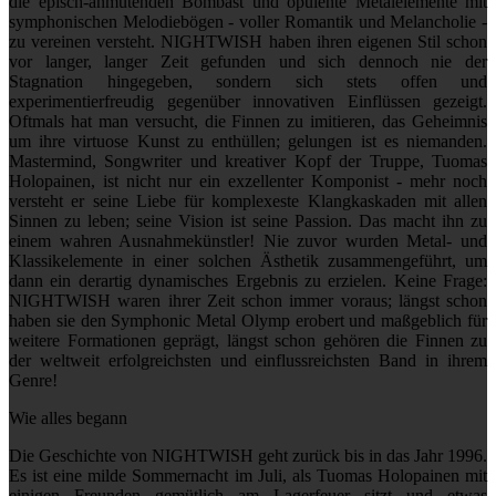
die episch-anmutenden Bombast und opulente Metalelemente mit
symphonischen Melodiebögen - voller Romantik und Melancholie -
zu vereinen versteht. NIGHTWISH haben ihren eigenen Stil schon
vor langer, langer Zeit gefunden und sich dennoch nie der
Stagnation hingegeben, sondern sich stets offen und
experimentierfreudig gegenüber innovativen Einflüssen gezeigt.
Oftmals hat man versucht, die Finnen zu imitieren, das Geheimnis
um ihre virtuose Kunst zu enthüllen; gelungen ist es niemanden.
Mastermind, Songwriter und kreativer Kopf der Truppe, Tuomas
Holopainen, ist nicht nur ein exzellenter Komponist - mehr noch
versteht er seine Liebe für komplexeste Klangkaskaden mit allen
Sinnen zu leben; seine Vision ist seine Passion. Das macht ihn zu
einem wahren Ausnahmekünstler! Nie zuvor wurden Metal- und
Klassikelemente in einer solchen Ästhetik zusammengeführt, um
dann ein derartig dynamisches Ergebnis zu erzielen. Keine Frage:
NIGHTWISH waren ihrer Zeit schon immer voraus; längst schon
haben sie den Symphonic Metal Olymp erobert und maßgeblich für
weitere Formationen geprägt, längst schon gehören die Finnen zu
der weltweit erfolgreichsten und einflussreichsten Band in ihrem
Genre!
Wie alles begann
Die Geschichte von NIGHTWISH geht zurück bis in das Jahr 1996.
Es ist eine milde Sommernacht im Juli, als Tuomas Holopainen mit
einigen Freunden gemütlich am Lagerfeuer sitzt und etwas