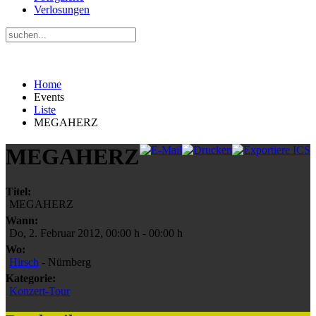
Verlosungen
Home
Events
Liste
MEGAHERZ
MEGAHERZ
Titel:
MEGAHERZ
Wann:
Do, 2. Februar 2012
,
00:00 h
-
00:00 h
Wo:
Hirsch
- Nürnberg
Kategorie:
Konzert-Tour