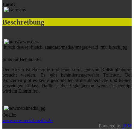
Land:
Beschreibung
Infos für Behinderte:
Der Hirsch ist ebenerdig und kann somit gut von Rollstuhlfahrern
besucht werden. Es gibt behindertengerechte Toiletten. Bei
Konzerten gibt es keine gesonderten Rollstuhlbereiche und keinen
vorzeitigen Einlass. Dafür ist die Begleitperson, wenn sie benötigt
wird im Eintritt frei.
Quelle:
www.new-metal-media.de
Powered by
JEM