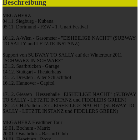
Beschreibung
MEGAHERZ
04.11. Siegburg - Kubana
05.11. Dortmund - FZW - 1. Unart Festival
10.12. A-Wien - Gasometer - "EISHEILIGE NACHT" (SUBWAY
TO SALLY und LETZTE INSTANZ)
Support von SUBWAY TO SALLY auf der Wintertour 2011
"SCHWARZ IN SCHWARZ"
13.12. Saarbrücken - Garage
14.12. Stuttgart - Theaterhaus
15.12. Dresden - Alter Schlachthof
16.12. Hannover - Capitol
17.12. Giessen - Hessenhalle - EISHEILIGE NACHT" (SUBWAY
TO SALLY - LETZTE INSTANZ und FIDDLERS GREEN)
18.12. CH-Pratteln - Z7 - EISHEILIGE NACHT" (SUBWAY TO
SALLY - LETZTE INSTANZ und FIDDLERS GREEN)
MEGAHERZ Headliner Tour
19.01. Bochum - Matrix
20.01. Osnabrück - Bastard Club
21.01. Flensburg - Roxy