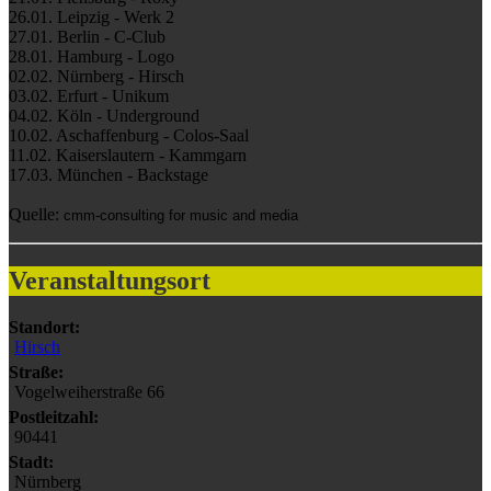
26.01. Leipzig - Werk 2
27.01. Berlin - C-Club
28.01. Hamburg - Logo
02.02. Nürnberg - Hirsch
03.02. Erfurt - Unikum
04.02. Köln - Underground
10.02. Aschaffenburg - Colos-Saal
11.02. Kaiserslautern - Kammgarn
17.03. München - Backstage
Quelle:
cmm-consulting for music and media
Veranstaltungsort
Standort:
Hirsch
Straße:
Vogelweiherstraße 66
Postleitzahl:
90441
Stadt:
Nürnberg