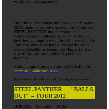
“Feel The Steel”
produzierte.
Die ersten Deutschlandbesuche der Band im Herbst
2010 standen unter vielversprechenden Vorzeichen.
STEEL PANTHER
hinterließen bei ihren
Konzerten neben haufenweise Schutt, Asche und
kreischenden, zumeist weiblichen Fans vor allem die
Hoffnung, diese Band bald wieder auf deutschen
Bühnen begrüßen zu können. Im März 2012 ist es
soweit! Das nächste legendäre Kapitel kann
beginnen!
Mehr Informationen zu STEEL PANTHER unter:
www.steelpantherrocks.com
Happy Weekend, Metal Hammer und Guitar Magazine präsentieren:
STEEL PANTHER "BALLS
OUT" – TOUR 2012
16.03.2012 Hamburg | Docks