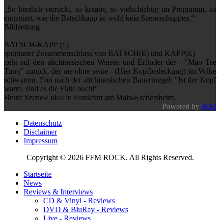
„So herrlich verrückt, so kreativ, so vielschichtig im Programm, so
engagiert, wie die Batschkapp ist wohl kein Szeneschuppen.“
Bildzeitung
BATSCH-KAPP (f.)
spontaner Zusammenschluss von BATSCH(E) und KAPP(E)
geht auf den altchinesischen Weisen und Erfinder der - "Mao Tse
Tung" zurück, der nie ohne seine - (Hier Kopfbedeckung) im Volke
schwamm. Frei nach der altchinesischen Bauernregel: "Ist der Kopf
warm, sind es die Füße auch!"
Heute Szene-Lokal in Frankfurt am Main-Eschersheim.
Powered by
JEM
Datenschutz
Disclaimer
Impressum
Copyright © 2026 FFM ROCK. All Rights Reserved.
Startseite
News
Reviews & Interviews
CD & Vinyl - Reviews
DVD & BluRay - Reviews
Live - Reviews