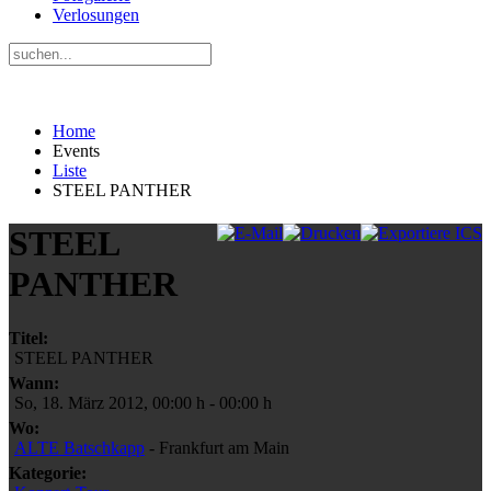
Verlosungen
Home
Events
Liste
STEEL PANTHER
STEEL
PANTHER
Titel:
STEEL PANTHER
Wann:
So, 18. März 2012
,
00:00 h
-
00:00 h
Wo:
ALTE Batschkapp
- Frankfurt am Main
Kategorie: