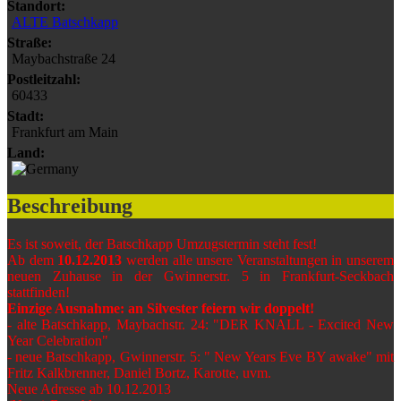
Standort:
ALTE Batschkapp
Straße:
Maybachstraße 24
Postleitzahl:
60433
Stadt:
Frankfurt am Main
Land:
Beschreibung
Es ist soweit, der Batschkapp Umzugstermin steht fest!
Ab dem
10.12.2013
werden alle unsere Veranstaltungen in unserem
neuen Zuhause in der Gwinnerstr. 5 in Frankfurt-Seckbach
stattfinden!
Einzige Ausnahme: an Silvester feiern wir doppelt!
- alte Batschkapp, Maybachstr. 24: "DER KNALL - Excited New
Year Celebration"
- neue Batschkapp, Gwinnerstr. 5: " New Years Eve BY awake" mit
Fritz Kalkbrenner, Daniel Bortz, Karotte, uvm.
Neue Adresse ab 10.12.2013