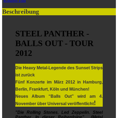
Konzert-Tour
Beschreibung
STEEL PANTHER -
BALLS OUT - TOUR
2012
Die Heavy Metal-Legende des Sunset Strips
ist zurück
Fünf Konzerte im März 2012 in Hamburg,
Berlin, Frankfurt, Köln und München!
Neues Album “Balls Out” wird am 4.
!
November über Universal veröffentlicht
"Die Rolling Stones. Led Zeppelin. Steel
Panther. In dieser Reihenfolge" (Metal