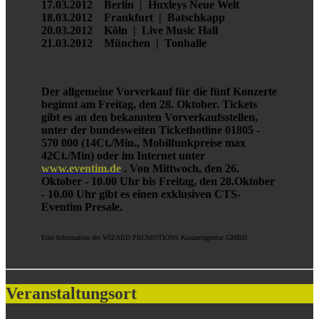
17.03.2012 Berlin | Huxleys Neue Welt
18.03.2012 Frankfurt | Batschkapp
20.03.2012 Köln | Live Music Hall
21.03.2012 München | Tonhalle
Der allgemeine Vorverkauf für die fünf Konzerte
beginnt am Freitag, den 28. Oktober. Tickets
gibt es an den bekannten Vorverkaufsstellen,
unter der bundesweiten Tickethotline 01805 -
570 000 (14Ct./Min., Mobilfunkpreise max
42Ct./Min) oder im Internet unter
www.eventim.de
. Von Mittwoch, den 26.
Oktober - 10.00 Uhr bis Freitag, den 28.Oktober
- 10.00 Uhr gibt es einen exklusiven CTS-
Eventim Presale.
Eine Information der WIZARD PROMOTIONS Konzertagentur GMBH
Veranstaltungsort