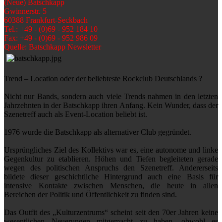
(Neue) Batschkapp
Gwinnerstr. 5
60388 Frankfurt-Seckbach
Tel.: +49 - (0)69 - 952 184 10
Fax: +49 - (0)69 - 952 986 09
Quelle: Batschkapp Newsletter
Trend – Location oder der beliebteste Rockclub Deutschlands ?
Nicht nur Bands, sondern auch viele Trends nahmen in den letzten
Jahrzehnten in der Batschkapp ihren Anfang. Kein Wunder, dass der
Szenetreff auch als Event-Location beliebt ist.
1976 wurde die Batschkapp als alternativer Club gegründet.
Ursprüngliches Ziel des Kollektivs war es, eine autonome und linke
Gegenkultur zu etablieren. Höhen und Tiefen begleiteten gerade
wegen des politischen Anspruchs den Szenetreff. Andererseits
bildete dieser geschichtliche Hintergrund auch eine Basis für
intensive Kontakte zwischen Menschen, die heute in allen
Bereichen der Politik und Öffentlichkeit zu finden sind.
Das Outfit des „Kulturzentrums“ scheint seit den 70er Jahren keine
wesentlichen Neuerungen mitgemacht zu haben, obwohl es