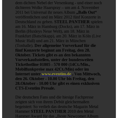
dem dichten Nebel der Versenkung - und einer noch
dichteren Wolke Haarspray – um am 4. November
2011 bei Universal ihr neues Album
„Balls Out“
veröffentlichen und im März 2012 fünf Konzerte in
Deutschland zu geben.
STEEL PANTHER
spielen
am 16. März in Hamburg (Docks), am 17. März in
Berlin (Huxleys Neue Welt), am 18. März in
Frankfurt (Batschkapp), am 20. März in Köln (Live
Music Hall) und am 21. März in München
(Tonhalle).
Der allgemeine Vorverkauf für die
fünf Konzerte beginnt am Freitag, den 28.
Oktober. Tickets gibt es an den bekannten
Vorverkaufsstellen, unter der bundesweiten
Tickethotline 01805 - 570 000 (14Ct./Min.,
Mobilfunkpreise max 42Ct./Min) oder im
Internet unter
www.eventim.de
. Von Mittwoch,
den 26. Oktober - 10.00 Uhr bis Freitag, den
28.Oktober - 10.00 Uhr gibt es einen exklusiven
CTS-Eventim Presale.
Die deutschen Fans und die hiesige Fachpresse
zeigten sich von ihrem Debüt gleichermaßen
begeistert: So verlieh das deutsche Magazin Metal
Hammer
STEEL PANTHER
2010 den Metal
Hammer Award für das „Beste Newcomer Album