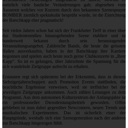
natürlich viele bauliche Veränderungen gab; abgesehen vom
Äusseren welches vor Kurzem durch den bekannten Szenesprayer
BOMBER ziemlich spektakulär besprüht wurde, ist die Einrichtung
der Batschkapp eher pragmatisch!
Seit vielen Jahren schon hat sich der Frankfurter Treff in einer über
das Studentenmilieu hinausgehenden Szene etabliert und ist
bundesweit bekannt durch sein herausragendes
Veranstaltungsangebot. Zahlreiche Bands, die heute die grössten
Hallen ausverkaufen, haben in der Batschkapp ihre Karriere
begonnen und spielen auch heute noch gerne Clubkonzerte in „Ihrer
Kapp“. So ist es gelungen, über Jahrzehnte die Spannung für die
sich wandelnde Zielgruppe aufrecht zu erhalten.
Erstaunen regt sich spätestens bei der Erkenntnis, dass in diesem
Siebzigerjahreschuppen auch Promotion Events stattfinden, die
beachtliche Ergebnisse vorweisen, weil sie treffsicher bei der
jeweiligen Zielgruppe ankommen. Auch zählen Lesungen zu dem
Programm. Aus dem autonomen Kulturzentrum der Anfangsjahre ist
ein professioneller Dienstleistungsbetrieb geworden. Offen
geblieben ist man dabei gegenüber Newcomern, neuen Trends und
musikalischen Experimenten. Das ist sicherlich einer der
Hauptgründe, weshalb sich eine Szenegeneration nach der anderen
zur Batschkapp hingezogen fühlt.