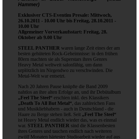
Hammer)
Exklusiver CTS-Eventim Presale: Mittwoch,
26.10.2011 - 10.00 Uhr bis Freitag, 28.10.2011 -
10.00 Uhr
Allgemeiner Vorverkaufsstart: Freitag, 28.
Oktober ab 9.00 Uhr
STEEL PANTHER
waren lange Zeit eines der am
besten gehüteten Rock-Geheimnisse: in den frühen
80ern machten sie als Superstars ihres Genres
Heavy Metal weltweit salonfähig, um dann
urplötzlich im Nirgendwo zu verschwinden. Die
Metal-Welt war entsetzt.
Nach 20 Jahren Pause knüpfte die Band 2009
nahtlos an ihre alten Erfolge an, und ihr Debütalbum
„Feel The Steel“
erschien inkl. des Klassikers
„Death To All But Metal“
, das zahlreichen Fans
und Musikliebhabern - auch in Deutschland - die
Haare zu Berge stehen ließ. Seit
„Feel The Steel“
ist Heavy Metal endlich wieder das, was es einmal
war.
STEEL PANTHER
sind die Klassenbesten
ihres Genres und tauchen endlich nach weiteren
zwölf Monaten härtester Studioarbeit wieder auf aus