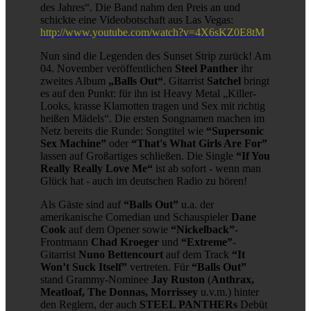
des Jahres“. Die Band nahm den Preis an und
schickte eine Videobotschaft aus Las Vegas:
http://www.youtube.com/watch?v=4X6sKZ0E8tM
Nun sind die Legenden des Sunset Strip zurück! Am
04. November veröffentlichen
Steel Panther
ihr
zweites Album
„Balls Out“
. Gitarrist
Satchel
bringt
es auf den Punkt: für ihn ist Heavy Metal „Killer-
Looks, krasse Klamotten tragen und Sex mit richtig
heißen Mädels“. Die ersten Songnamen machen im
Netz bereits die Runde: Songtitel wie
“Supersonic
Sex Machine”
oder
“That's What Girls Are For”
lassen auf Großartiges schließen. Die Single
“If You
Really Really Love Me“
ist ab sofort - wenn man
Glück hat - auch im deutschen Radio zu hören!
Als Gäste sind auf
“Balls Out”
u.a. der
amerikanische Comedian und Schauspieler
Dane
Cook
auf dem Opener sowie
“Nickelback”
-
Frontmann
Chad Kroeger
und
“Extreme”
-
Gitarrist
Nuno Bettencourt
auf dem Track
“It
Won’t Suck Itself”
vertreten. Für
“Balls Out”
stand Grammy-Nominee
Jay Ruston
(
Anthrax,
Meatloaf, The Donnas, Morrissey
u.v.m.) hinter
den Reglern, der auch
STEEL PANTHERs
Debüt