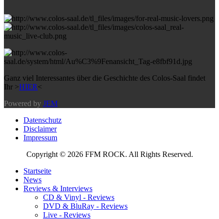
Ganz viel Interessantes über die Geschichte des Colos-Saal findet
Ihr >
HIER
<
Powered by
JEM
Datenschutz
Disclaimer
Impressum
Copyright © 2026 FFM ROCK. All Rights Reserved.
Startseite
News
Reviews & Interviews
CD & Vinyl - Reviews
DVD & BluRay - Reviews
Live - Reviews