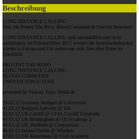
Beschreibung
LONG DISTANCE CALLING
Tour mit Protest The Hero, Blood Command & Uneven Structure!
LONG DISTANCE CALLING sind unermüdlich und nicht
aufzuhalten, im Februar/März 2012 werden die Instrumentalrocker
wieder in Europa und UK unterwegs sein, hier alles Dates im
Überblick:
PROTEST THE HERO
LONG DISTANCE CALLING
BLOOD COMMAND
UNEVEN STRUCTURE
presented by Visions, Fuze, Metal.de
29.02.12 Germany Stuttgart @ Universum
01.03.12 Belgium Antwerp @ Trix
02.03.12 UK Cardiff @ CF10, Cardiff University
03.03.12 UK Birmingham @ O2 Academy 2
04.03.12 UK Sheffield @ Corporation
06.03.12 Ireland Dublin @ Whelans
07.03.12 UK Manchester @ Club Academy