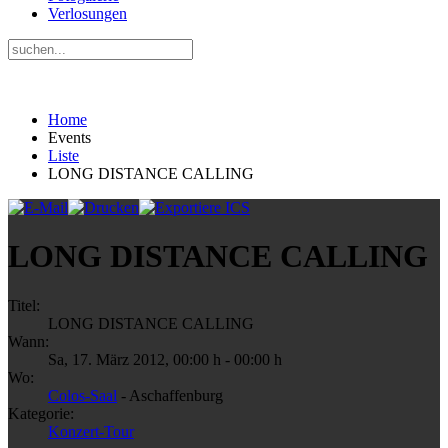
Verlosungen
Home
Events
Liste
LONG DISTANCE CALLING
LONG DISTANCE CALLING
Titel:
LONG DISTANCE CALLING
Wann:
Sa, 17. März 2012
,
00:00 h
-
00:00 h
Wo:
Colos-Saal
- Aschaffenburg
Kategorie:
Konzert-Tour