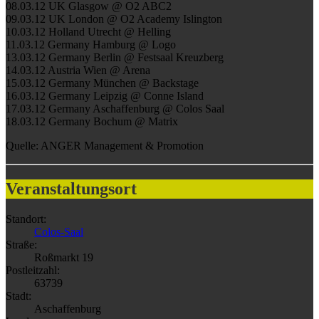
08.03.12 UK Glasgow @ O2 ABC2
09.03.12 UK London @ O2 Academy Islington
10.03.12 Holland Utrecht @ Helling
11.03.12 Germany Hamburg @ Logo
13.03.12 Germany Berlin @ Festsaal Kreuzberg
14.03.12 Austria Wien @ Arena
15.03.12 Germany München @ Backstage
16.03.12 Germany Leipzig @ Conne Island
17.03.12 Germany Aschaffenburg @ Colos Saal
18.03.12 Germany Bochum @ Matrix
Quelle: ANGER Management & Promotion
Veranstaltungsort
Standort:
Colos-Saal
Straße:
Roßmarkt 19
Postleitzahl:
63739
Stadt:
Aschaffenburg