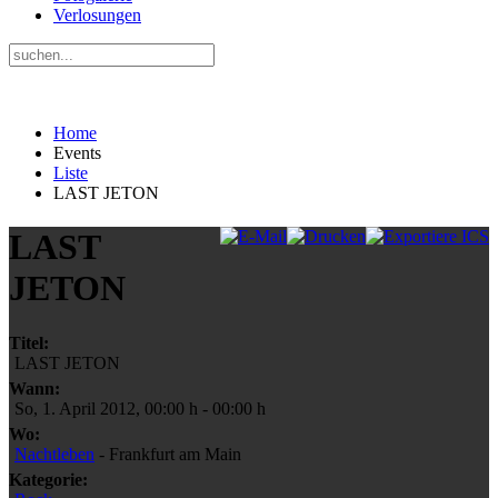
Verlosungen
Home
Events
Liste
LAST JETON
LAST
JETON
Titel:
LAST JETON
Wann:
So, 1. April 2012
,
00:00 h
-
00:00 h
Wo:
Nachtleben
- Frankfurt am Main
Kategorie: