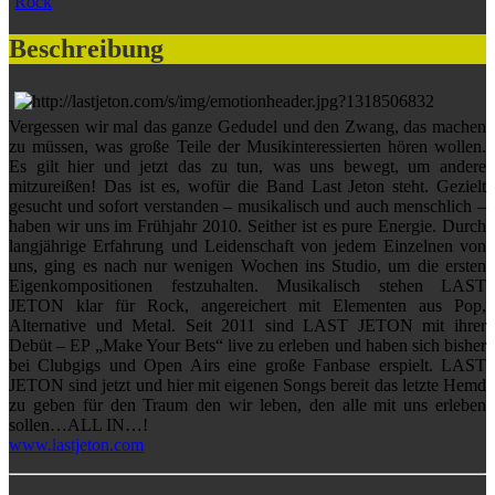
Rock
Beschreibung
Vergessen wir mal das ganze Gedudel und den Zwang, das machen
zu müssen, was große Teile der Musikinteressierten hören wollen.
Es gilt hier und jetzt das zu tun, was uns bewegt, um andere
mitzureißen! Das ist es, wofür die Band Last Jeton steht. Gezielt
gesucht und sofort verstanden – musikalisch und auch menschlich –
haben wir uns im Frühjahr 2010. Seither ist es pure Energie. Durch
langjährige Erfahrung und Leidenschaft von jedem Einzelnen von
uns, ging es nach nur wenigen Wochen ins Studio, um die ersten
Eigenkompositionen festzuhalten. Musikalisch stehen LAST
JETON klar für Rock, angereichert mit Elementen aus Pop,
Alternative und Metal. Seit 2011 sind LAST JETON mit ihrer
Debüt – EP „Make Your Bets“ live zu erleben und haben sich bisher
bei Clubgigs und Open Airs eine große Fanbase erspielt . LAST
JETON sind jetzt und hier mit eigenen Songs bereit das letzte Hemd
zu geben für den Traum den wir leben, den alle mit uns erleben
sollen…ALL IN…!
www.lastjeton.com