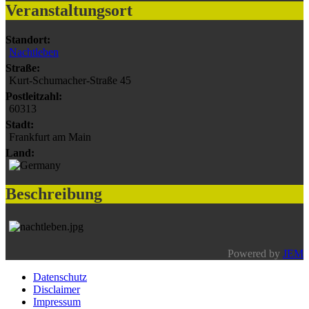
Veranstaltungsort
Standort:
Nachtleben
Straße:
Kurt-Schumacher-Straße 45
Postleitzahl:
60313
Stadt:
Frankfurt am Main
Land:
Beschreibung
Powered by
JEM
Datenschutz
Disclaimer
Impressum